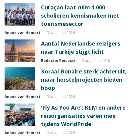
Curaçao laat ruim 1.000
scholieren kennismaken met
toerismesector
Anouk van Hemert
3 augustus 2026
Aantal Nederlandse reizigers
naar Turkije stijgt licht
Redactie Reisbizz
3 augustus 2026
Koraal Bonaire sterk achteruit,
maar herstelprojecten bieden
hoop
Anouk van Hemert
3 augustus 2026
‘Fly As You Are’: KLM en andere
reisorganisaties varen mee
tijdens WorldPride
Anouk van Hemert
3 augustus 2026