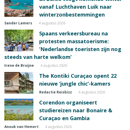
vanaf Luchthaven Luik naar
winterzonbestemmingen
Sander Lamers
4 augustus 2026
Spaans verkeersbureau na
protesten massatoerisme:
‘Nederlandse toeristen zijn nog
steeds van harte welkom’
Irene de Bruijne
4 augustus 2026
The Kontiki Curaçao opent 22
nieuwe ‘jungle chic’-kamers
Redactie Reisbizz
4 augustus 2026
Corendon organiseert
studiereizen naar Bonaire &
Curaçao en Gambia
Anouk van Hemert
4 augustus 2026