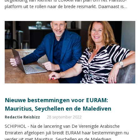
platform uit te rollen naar de brede reismarkt. Daarnaast is
EURAM actief op zoek naar externe investeerders om het
platform nu breed te schalen en vermarkten.
Nieuwe bestemmingen voor EURAM:
Mauritius, Seychellen en de Malediven
Redactie Reisbizz
28 september 2022
SCHIPHOL - Na de lancering van De Verenigde Arabische
Emiraten afgelopen juli breidt EURAM haar bestemmingen nu
verder uit met Mauritius, Seychellen en de Malediven.