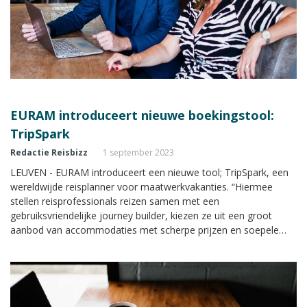
EURAM introduceert nieuwe boekingstool:
TripSpark
Redactie Reisbizz
1 september 2023
LEUVEN - EURAM introduceert een nieuwe tool; TripSpark, een
wereldwijde reisplanner voor maatwerkvakanties. “Hiermee
stellen reisprofessionals reizen samen met een
gebruiksvriendelijke journey builder, kiezen ze uit een groot
aanbod van accommodaties met scherpe prijzen en soepele
annuleringsvoorwaarden, creëren ze met één muisklik een
reisvoorstel in hun huisstijl, maken eenvoudig een boeking én
delen een indrukwekkend roadbook met hun klanten”, aldus
EURAM.