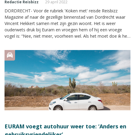
Redactie Reisbizz
29 april 2022
DORDRECHT- Voor de rubriek 'Koken met' reisde Reisbizz
Magazine af naar de gezellige binnenstad van Dordrecht waar
Vincent Hekkert samen met zijn gezin woont. Het is weer
ouderwets druk bij Euram en vroegen hem of hij een vroege
vogel is: “Nee, niet meer, voorheen wel. Als het moet doe ik het
hoor, maar om hier nu om half 8 al te gaan zitten? Bij mij is het
wakker worden, een kop koffie en direct aan de slag.”
EURAM voegt autohuur weer toe: ‘Anders en
gebruiksvriendelijker’