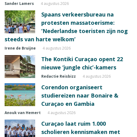
Sander Lamers
4 augustus 2026
Spaans verkeersbureau na
protesten massatoerisme:
‘Nederlandse toeristen zijn nog
steeds van harte welkom’
Irene de Bruijne
4 augustus 2026
The Kontiki Curaçao opent 22
nieuwe ‘jungle chic’-kamers
Redactie Reisbizz
4 augustus 2026
Corendon organiseert
studiereizen naar Bonaire &
Curaçao en Gambia
Anouk van Hemert
4 augustus 2026
Curaçao laat ruim 1.000
scholieren kennismaken met