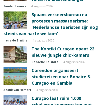
Sander Lamers
4 augustus 2026
Spaans verkeersbureau na
protesten massatoerisme:
‘Nederlandse toeristen zijn nog
steeds van harte welkom’
Irene de Bruijne
4 augustus 2026
The Kontiki Curaçao opent 22
nieuwe ‘jungle chic’-kamers
Redactie Reisbizz
4 augustus 2026
Corendon organiseert
studiereizen naar Bonaire &
Curaçao en Gambia
Anouk van Hemert
4 augustus 2026
Curaçao laat ruim 1.000
scholieren kennismaken met