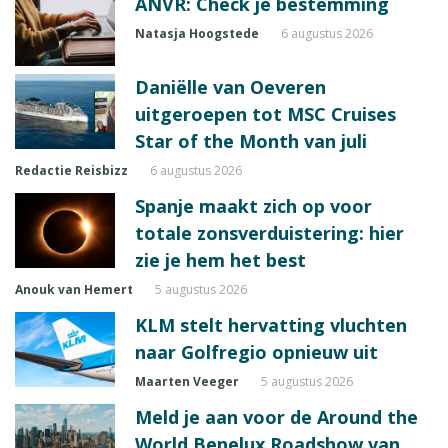
ANVR: Check je bestemming
Natasja Hoogstede
6 augustus 2026
Daniëlle van Oeveren
uitgeroepen tot MSC Cruises
Star of the Month van juli
Redactie Reisbizz
6 augustus 2026
Spanje maakt zich op voor
totale zonsverduistering: hier
zie je hem het best
Anouk van Hemert
5 augustus 2026
KLM stelt hervatting vluchten
naar Golfregio opnieuw uit
Maarten Veeger
5 augustus 2026
Meld je aan voor de Around the
World Benelux Roadshow van