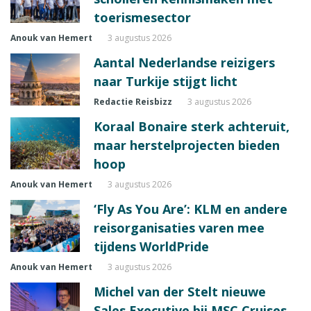
toerismesector
Anouk van Hemert
3 augustus 2026
Aantal Nederlandse reizigers
naar Turkije stijgt licht
Redactie Reisbizz
3 augustus 2026
Koraal Bonaire sterk achteruit,
maar herstelprojecten bieden
hoop
Anouk van Hemert
3 augustus 2026
‘Fly As You Are’: KLM en andere
reisorganisaties varen mee
tijdens WorldPride
Anouk van Hemert
3 augustus 2026
Michel van der Stelt nieuwe
Sales Executive bij MSC Cruises