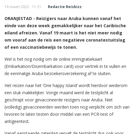
16 maart 2022 - 11:21
Redactie Reisbizz
ORANJESTAD - Reizigers naar Aruba kunnen vanaf het
einde van deze week gemakkelijker naar het Caribische
eiland afreizen. Vanaf 19 maart is het niet meer nodig
om vooraf aan de reis een negatieve coronatestuitslag
of een vaccinatiebewijs te tonen.
Wel is het nog nodig om de online immigratiekaart
(Embarkation/Disembarkation card) voor vertrek in te vullen en
de eenmalige Aruba bezoekersverzekering af te sluiten.
Het reizen naar het ‘One happy Island’ wordt hierdoor wederom
een stuk makkelijker. Vorige maand werd de testplicht al
geschrapt voor gevaccineerde reizigers naar Aruba. Niet
(volledig) gevaccineerden werden toen nog verplicht om zich van
tevoren te laten testen door middel van een PCR-test of
antigeentest.
Vanaf aanstaande zaterdag vervalt de testplicht dus ook voor