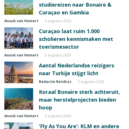
studiereizen naar Bonaire &
Curaçao en Gambia
Anouk van Hemert
4 augustus 2026
Curaçao laat ruim 1.000
scholieren kennismaken met
toerismesector
Anouk van Hemert
3 augustus 2026
Aantal Nederlandse reizigers
naar Turkije stijgt licht
Redactie Reisbizz
3 augustus 2026
Koraal Bonaire sterk achteruit,
maar herstelprojecten bieden
hoop
Anouk van Hemert
3 augustus 2026
‘Fly As You Are’: KLM en andere