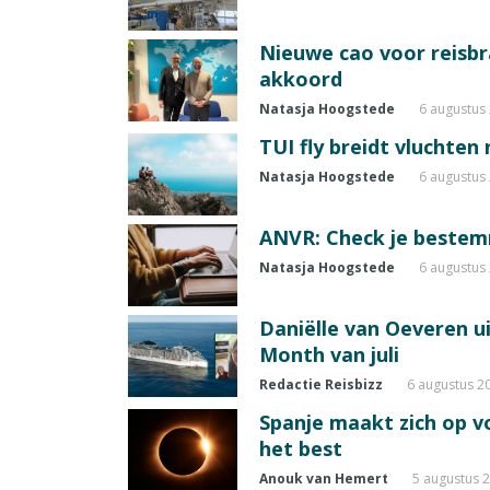
Nieuwe cao voor reisb
akkoord
Natasja Hoogstede
6 augustus
TUI fly breidt vluchten
Natasja Hoogstede
6 augustus
ANVR: Check je beste
Natasja Hoogstede
6 augustus
Daniëlle van Oeveren u
Month van juli
Redactie Reisbizz
6 augustus 2
Spanje maakt zich op vo
het best
Anouk van Hemert
5 augustus 