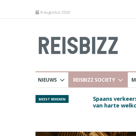
8 augustus 2026
NIEUWS
REISBIZZ SOCIETY
M
rland
Spaans verkeersbure
MEEST BEKEKEN
van harte welkom’