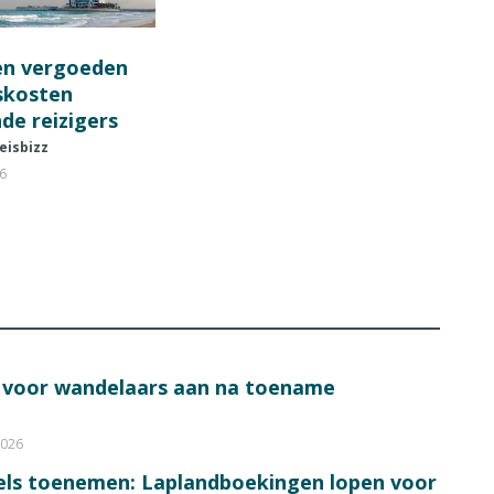
en vergoeden
fskosten
de reizigers
eisbizz
26
s voor wandelaars aan na toename
2026
bels toenemen: Laplandboekingen lopen voor