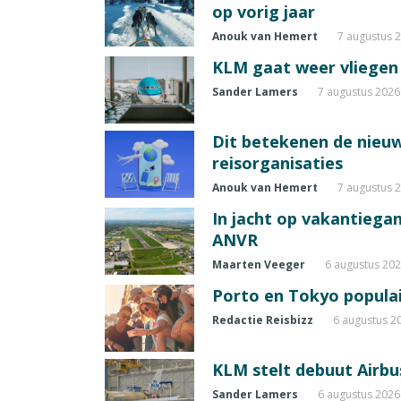
op vorig jaar
Anouk van Hemert
7 augustus 
KLM gaat weer vliegen 
Sander Lamers
7 augustus 2026
Dit betekenen de nieuw
reisorganisaties
Anouk van Hemert
7 augustus 
In jacht op vakantiegang
ANVR
Maarten Veeger
6 augustus 20
Porto en Tokyo populai
Redactie Reisbizz
6 augustus 2
KLM stelt debuut Airbu
Sander Lamers
6 augustus 2026