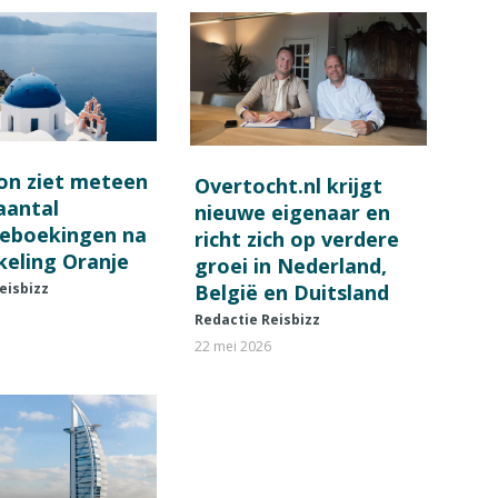
on ziet meteen
Overtocht.nl krijgt
 aantal
nieuwe eigenaar en
ieboekingen na
richt zich op verdere
keling Oranje
groei in Nederland,
België en Duitsland
eisbizz
Redactie Reisbizz
22 mei 2026