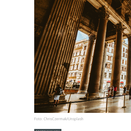
Foto: ChrisCzermak/Unsplash