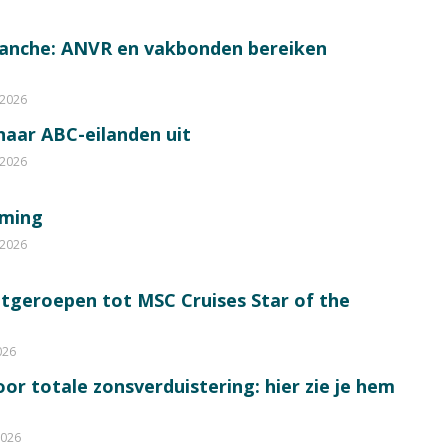
ranche: ANVR en vakbonden bereiken
 2026
 naar ABC-eilanden uit
 2026
mming
 2026
itgeroepen tot MSC Cruises Star of the
026
or totale zonsverduistering: hier zie je hem
2026