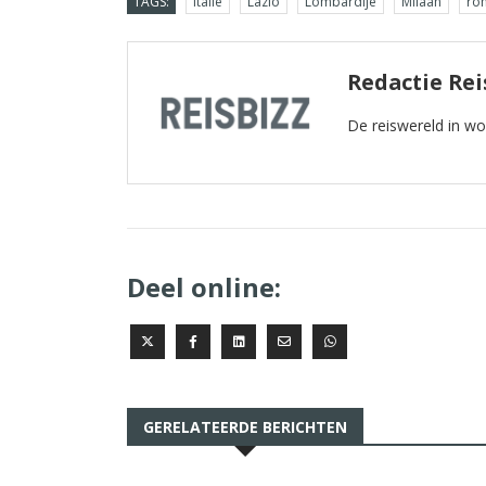
TAGS:
italie
Lazio
Lombardije
Milaan
ro
Redactie Rei
De reiswereld in w
Deel online:
GERELATEERDE BERICHTEN