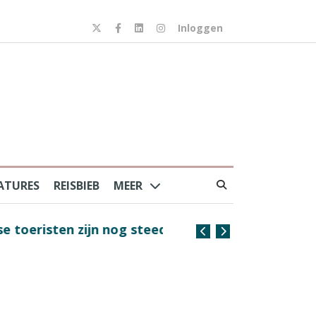
Inloggen
ATURES
REISBIEB
MEER
risten zijn nog steeds
Coffee with the Captain