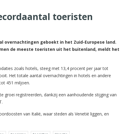
 recordaantal toeristen
ntal overnachtingen geboekt in het Zuid-Europese land.
en de meeste toeristen uit het buitenland, meldt het
ties zoals hotels, steeg met 13,4 procent per jaar tot
oit. Het totale aantal overnachtingen in hotels en andere
 tot 451 miljoen.
te groei registreerden, dankzij een aanhoudende stijging van
T.
ordoosten van Italië, waar steden als Venetië liggen, en