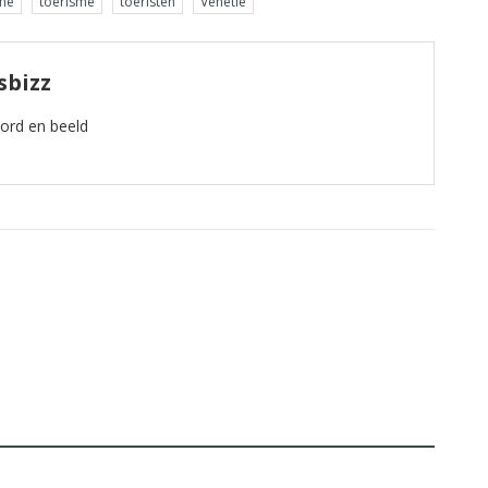
me
toerisme
toeristen
Venetie
sbizz
oord en beeld