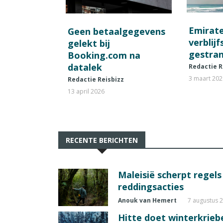
Emirat
Geen betaalgegevens
verblij
gelekt bij
gestran
Booking.com na
datalek
Redactie R
3 maart 20
Redactie Reisbizz
13 april 2026
RECENTE BERICHTEN
Maleisië scherpt regel
reddingsacties
Anouk van Hemert
7 augustus 
Hitte doet winterkrie