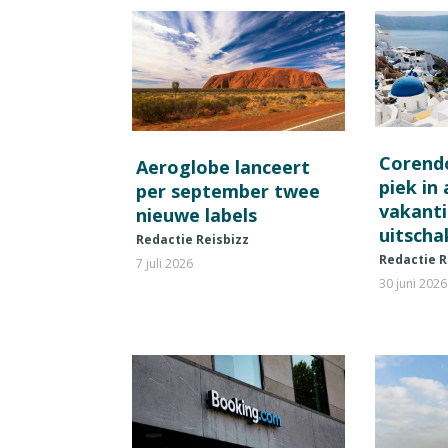
Corend
Aeroglobe lanceert
piek in
per september twee
vakant
nieuwe labels
uitscha
Redactie Reisbizz
Redactie R
7 juli 2026
30 juni 2026