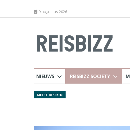
9 augustus 2026
NIEUWS
REISBIZZ SOCIETY
M
rland
Spaans verkeersbure
MEEST BEKEKEN
van harte welkom’