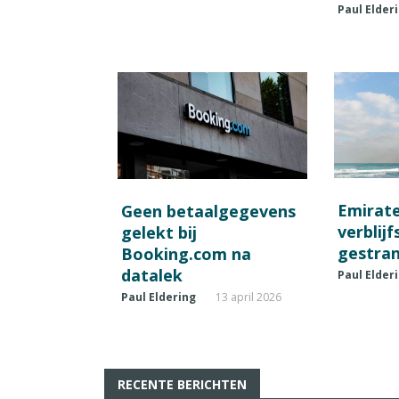
Paul Elder
Emirat
Geen betaalgegevens
verblij
gelekt bij
gestran
Booking.com na
datalek
Paul Elder
Paul Eldering
13 april 2026
RECENTE BERICHTEN