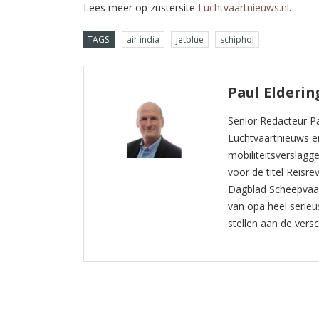
Lees meer op zustersite
Luchtvaartnieuws.nl
.
TAGS:
air india
jetblue
schiphol
Paul Elderin
Senior Redacteur Pa
Luchtvaartnieuws en 
mobiliteitsverslagg
voor de titel Reis
Dagblad Scheepvaart. 
van opa heel serieus
stellen aan de versc