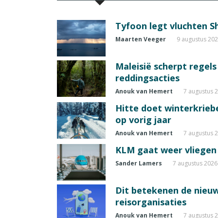
Tyfoon legt vluchten S
Maarten Veeger
9 augustus 20
Maleisië scherpt regel
reddingsacties
Anouk van Hemert
7 augustus 
Hitte doet winterkrie
op vorig jaar
Anouk van Hemert
7 augustus 
KLM gaat weer vliegen 
Sander Lamers
7 augustus 2026
Dit betekenen de nieuw
reisorganisaties
Anouk van Hemert
7 augustus 