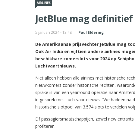
AIRLINES
JetBlue mag definitief
5 januari 2024 - 13:48
Paul Eldering
De Amerikaanse prijsvechter JetBlue mag toc
Ook Air India en vijftien andere airlines moge
beschikbare zomerslots voor 2024 op Schipho
Luchtvaartnieuws.
Niet alleen hebben alle airlines met historische r
nieuwkomers zonder historische rechten, waaronder
sprake is van een yearround operatie naar Amster
in gesprek met Luchtvaartnieuws. “We hadden na de
historische slotpool van 3.574 slots te verdelen vo
Elf passagiersmaatschappijen, zowel new entrants a
profiteren.