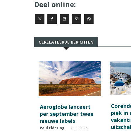
Deel online:
GERELATEERDE BERICHTEN
Corend
Aeroglobe lanceert
piek in
per september twee
vakant
nieuwe labels
uitscha
Paul Eldering
7 juli 2026