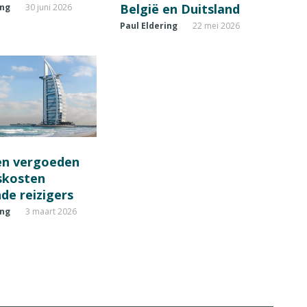
België en Duitsland
ing
30 juni 2026
Paul Eldering
22 mei 2026
en vergoeden
fskosten
de reizigers
ing
3 maart 2026