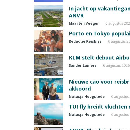
In jacht op vakantiegang
ANVR
Maarten Veeger
6 augustus 20
Porto en Tokyo populai
Redactie Reisbizz
6 augustus 2
KLM stelt debuut Airbu
Sander Lamers
6 augustus 2026
Nieuwe cao voor reisb
akkoord
Natasja Hoogstede
6 augustus
TUI fly breidt vluchten
Natasja Hoogstede
6 augustus