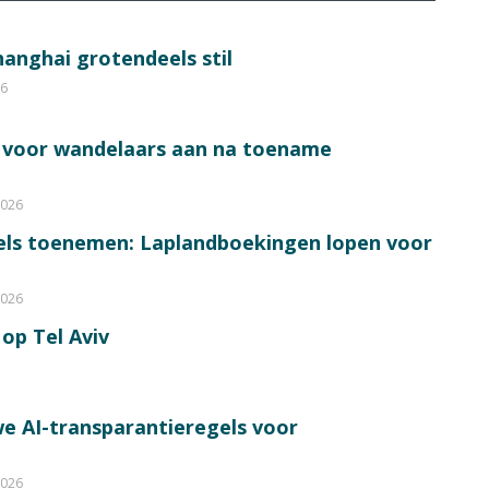
hanghai grotendeels stil
26
s voor wandelaars aan na toename
2026
bels toenemen: Laplandboekingen lopen voor
2026
op Tel Aviv
e AI-transparantieregels voor
2026