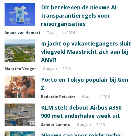
Dit betekenen de nieuwe AI-
transparantieregels voor
reisorganisaties
Anouk van Hemert
7 augustus 2026
In jacht op vakantiegangers sluit
vliegveld Maastricht zich aan bij
ANVR
Maarten Veeger
6 augustus 2026
Porto en Tokyo populair bij Gen
Z
Redactie Reisbizz
6 augustus 2026
KLM stelt debuut Airbus A350-
900 met anderhalve week uit
Sander Lamers
6 augustus 2026
Nieuwe cao voor reisbranche: