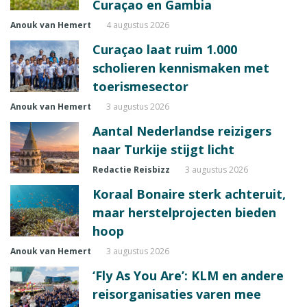
Curaçao en Gambia
Anouk van Hemert
4 augustus 2026
Curaçao laat ruim 1.000
scholieren kennismaken met
toerismesector
Anouk van Hemert
3 augustus 2026
Aantal Nederlandse reizigers
naar Turkije stijgt licht
Redactie Reisbizz
3 augustus 2026
Koraal Bonaire sterk achteruit,
maar herstelprojecten bieden
hoop
Anouk van Hemert
3 augustus 2026
‘Fly As You Are’: KLM en andere
reisorganisaties varen mee