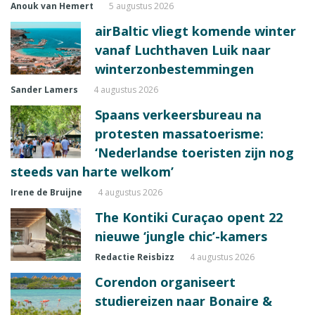
Anouk van Hemert
5 augustus 2026
airBaltic vliegt komende winter
vanaf Luchthaven Luik naar
winterzonbestemmingen
Sander Lamers
4 augustus 2026
Spaans verkeersbureau na
protesten massatoerisme:
‘Nederlandse toeristen zijn nog
steeds van harte welkom’
Irene de Bruijne
4 augustus 2026
The Kontiki Curaçao opent 22
nieuwe ‘jungle chic’-kamers
Redactie Reisbizz
4 augustus 2026
Corendon organiseert
studiereizen naar Bonaire &