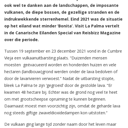
ook wel te danken aan de landschappen, de imposante
vulkanen, de diepe bossen, de gezellige stranden en de
indrukwekkende sterrenhemel. Eind 2021 was de situatie
op het eiland wat minder ‘Bonita’. Visit La Palma vertelt
in de Canarische Eilanden Special van Reisbizz Magazine
over die periode.
Tussen 19 september en 23 december 2021 vond in de Cumbre
Vieja een vulkaanuitbarsting plaats. “Duizenden mensen
moesten geëvacueerd worden en honderden huizen en vele
hectaren (landbouw)grond werden onder de lava bedolven of
door de lavarivieren verwoest.” Nadat de uitbarsting stopte,
bleek La Palma te zijn ‘gegroeid’ door de gestolde lava. “Er
kwamen 48 hectare bij. Echter was de grond nog veel te heet
om met grootscheepse opruiming te kunnen beginnen.
Daarnaast moest men voorzichtig zijn, omdat de geharde lava
nog steeds giftige zwaveldioxidedampen kon uitstoten.”
De vulkaan ging lange tijd zonder naam door het leven maar