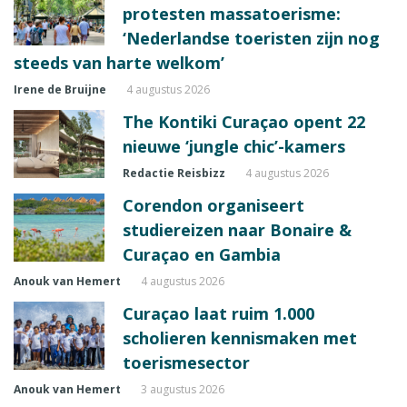
protesten massatoerisme:
‘Nederlandse toeristen zijn nog
steeds van harte welkom’
Irene de Bruijne
4 augustus 2026
The Kontiki Curaçao opent 22
nieuwe ‘jungle chic’-kamers
Redactie Reisbizz
4 augustus 2026
Corendon organiseert
studiereizen naar Bonaire &
Curaçao en Gambia
Anouk van Hemert
4 augustus 2026
Curaçao laat ruim 1.000
scholieren kennismaken met
toerismesector
Anouk van Hemert
3 augustus 2026