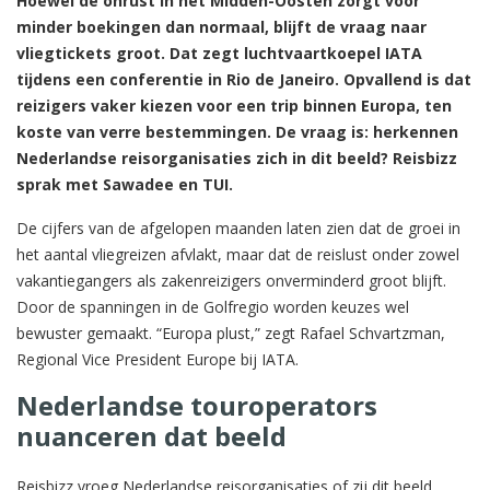
Hoewel de onrust in het Midden-Oosten zorgt voor
minder boekingen dan normaal, blijft de vraag naar
vliegtickets groot. Dat zegt luchtvaartkoepel IATA
tijdens een conferentie in Rio de Janeiro. Opvallend is dat
reizigers vaker kiezen voor een trip binnen Europa, ten
koste van verre bestemmingen. De vraag is: herkennen
Nederlandse reisorganisaties zich in dit beeld? Reisbizz
sprak met Sawadee en TUI.
De cijfers van de afgelopen maanden laten zien dat de groei in
het aantal vliegreizen afvlakt, maar dat de reislust onder zowel
vakantiegangers als zakenreizigers onverminderd groot blijft.
Door de spanningen in de Golfregio worden keuzes wel
bewuster gemaakt. “Europa plust,” zegt Rafael Schvartzman,
Regional Vice President Europe bij IATA.
Nederlandse touroperators
nuanceren dat beeld
Reisbizz vroeg Nederlandse reisorganisaties of zij dit beeld