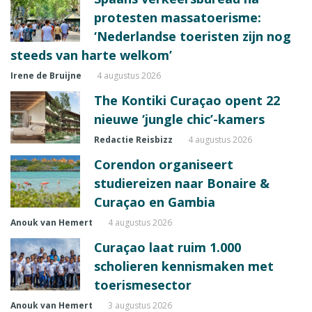
protesten massatoerisme:
‘Nederlandse toeristen zijn nog
steeds van harte welkom’
Irene de Bruijne
4 augustus 2026
The Kontiki Curaçao opent 22
nieuwe ‘jungle chic’-kamers
Redactie Reisbizz
4 augustus 2026
Corendon organiseert
studiereizen naar Bonaire &
Curaçao en Gambia
Anouk van Hemert
4 augustus 2026
Curaçao laat ruim 1.000
scholieren kennismaken met
toerismesector
Anouk van Hemert
3 augustus 2026