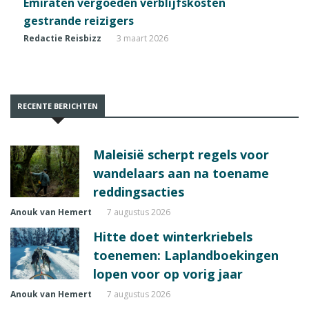
Emiraten vergoeden verblijfskosten
gestrande reizigers
Redactie Reisbizz
3 maart 2026
RECENTE BERICHTEN
Maleisië scherpt regels voor
wandelaars aan na toename
reddingsacties
Anouk van Hemert
7 augustus 2026
Hitte doet winterkriebels
toenemen: Laplandboekingen
lopen voor op vorig jaar
Anouk van Hemert
7 augustus 2026