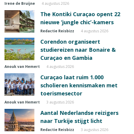
Irene de Bruijne
4 augustus 2026
The Kontiki Curaçao opent 22
nieuwe ‘jungle chic’-kamers
Redactie Reisbizz
4 augustus 2026
Corendon organiseert
studiereizen naar Bonaire &
Curaçao en Gambia
Anouk van Hemert
4 augustus 2026
Curaçao laat ruim 1.000
scholieren kennismaken met
toerismesector
Anouk van Hemert
3 augustus 2026
Aantal Nederlandse reizigers
naar Turkije stijgt licht
Redactie Reisbizz
3 augustus 2026