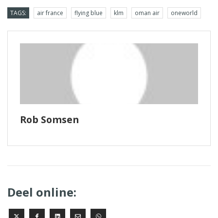
TAGS:
air france
flying blue
klm
oman air
oneworld
Rob Somsen
Deel online: