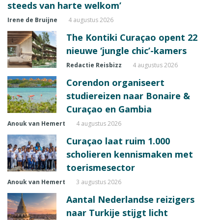
steeds van harte welkom’
Irene de Bruijne
4 augustus 2026
The Kontiki Curaçao opent 22
nieuwe ‘jungle chic’-kamers
Redactie Reisbizz
4 augustus 2026
Corendon organiseert
studiereizen naar Bonaire &
Curaçao en Gambia
Anouk van Hemert
4 augustus 2026
Curaçao laat ruim 1.000
scholieren kennismaken met
toerismesector
Anouk van Hemert
3 augustus 2026
Aantal Nederlandse reizigers
naar Turkije stijgt licht