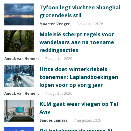
Tyfoon legt vluchten Shanghai
grotendeels stil
Maarten Veeger
9 augustus 2026
Maleisië scherpt regels voor
wandelaars aan na toename
reddingsacties
Anouk van Hemert
7 augustus 2026
Hitte doet winterkriebels
toenemen: Laplandboekingen
lopen voor op vorig jaar
Anouk van Hemert
7 augustus 2026
KLM gaat weer vliegen op Tel
Aviv
Sander Lamers
7 augustus 2026
Dit betekenen de nieuwe AI-