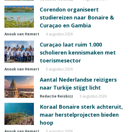
Corendon organiseert
studiereizen naar Bonaire &
Curaçao en Gambia
Anouk van Hemert
4 augustus 2026
Curaçao laat ruim 1.000
scholieren kennismaken met
toerismesector
Anouk van Hemert
3 augustus 2026
Aantal Nederlandse reizigers
naar Turkije stijgt licht
Redactie Reisbizz
3 augustus 2026
Koraal Bonaire sterk achteruit,
maar herstelprojecten bieden
hoop
Anouk van Hemert
3 augustus 2026