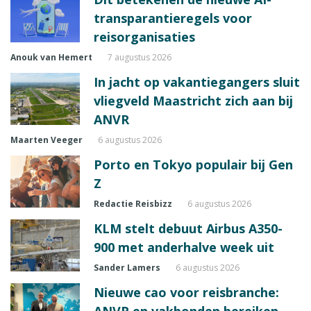
transparantieregels voor
reisorganisaties
Anouk van Hemert
7 augustus 2026
In jacht op vakantiegangers sluit
vliegveld Maastricht zich aan bij
ANVR
Maarten Veeger
6 augustus 2026
Porto en Tokyo populair bij Gen
Z
Redactie Reisbizz
6 augustus 2026
KLM stelt debuut Airbus A350-
900 met anderhalve week uit
Sander Lamers
6 augustus 2026
Nieuwe cao voor reisbranche:
ANVR en vakbonden bereiken