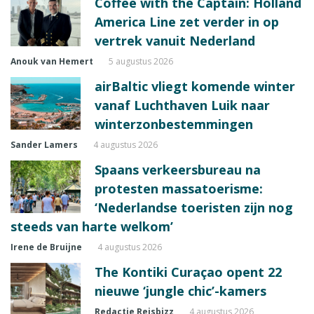
Coffee with the Captain: Holland
America Line zet verder in op
vertrek vanuit Nederland
Anouk van Hemert
5 augustus 2026
airBaltic vliegt komende winter
vanaf Luchthaven Luik naar
winterzonbestemmingen
Sander Lamers
4 augustus 2026
Spaans verkeersbureau na
protesten massatoerisme:
‘Nederlandse toeristen zijn nog
steeds van harte welkom’
Irene de Bruijne
4 augustus 2026
The Kontiki Curaçao opent 22
nieuwe ‘jungle chic’-kamers
Redactie Reisbizz
4 augustus 2026