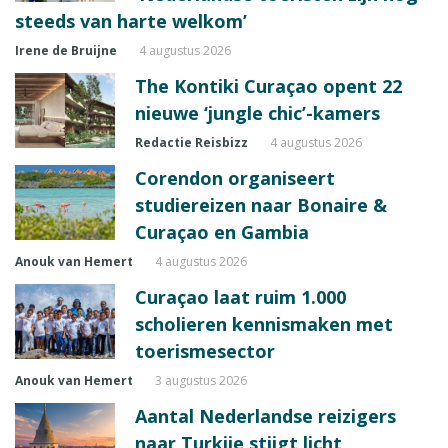
steeds van harte welkom’
Irene de Bruijne
4 augustus 2026
The Kontiki Curaçao opent 22
nieuwe ‘jungle chic’-kamers
Redactie Reisbizz
4 augustus 2026
Corendon organiseert
studiereizen naar Bonaire &
Curaçao en Gambia
Anouk van Hemert
4 augustus 2026
Curaçao laat ruim 1.000
scholieren kennismaken met
toerismesector
Anouk van Hemert
3 augustus 2026
Aantal Nederlandse reizigers
naar Turkije stijgt licht