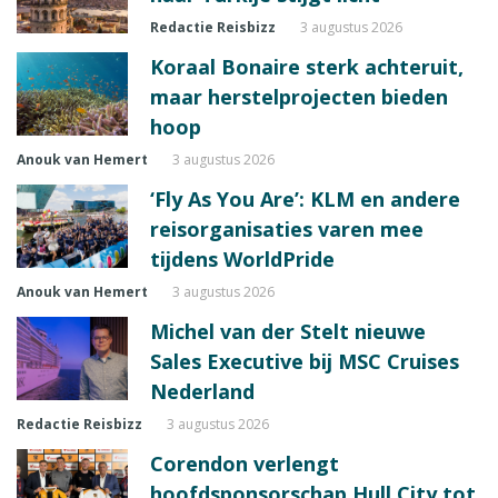
Redactie Reisbizz
3 augustus 2026
Koraal Bonaire sterk achteruit,
maar herstelprojecten bieden
hoop
Anouk van Hemert
3 augustus 2026
‘Fly As You Are’: KLM en andere
reisorganisaties varen mee
tijdens WorldPride
Anouk van Hemert
3 augustus 2026
Michel van der Stelt nieuwe
Sales Executive bij MSC Cruises
Nederland
Redactie Reisbizz
3 augustus 2026
Corendon verlengt
hoofdsponsorschap Hull City tot