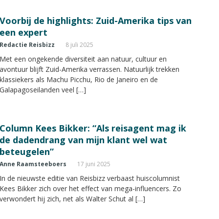
Voorbij de highlights: Zuid-Amerika tips van
een expert
Redactie Reisbizz
8 juli 2025
Met een ongekende diversiteit aan natuur, cultuur en
avontuur blijft Zuid-Amerika verrassen. Natuurlijk trekken
klassiekers als Machu Picchu, Rio de Janeiro en de
Galapagoseilanden veel […]
Column Kees Bikker: “Als reisagent mag ik
de dadendrang van mijn klant wel wat
beteugelen”
Anne Raamsteeboers
17 juni 2025
In de nieuwste editie van Reisbizz verbaast huiscolumnist
Kees Bikker zich over het effect van mega-influencers. Zo
verwondert hij zich, net als Walter Schut al […]