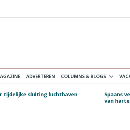
AGAZINE
ADVERTEREN
COLUMNS & BLOGS
VAC
au na protesten massatoerisme: ‘Nederlandse toe