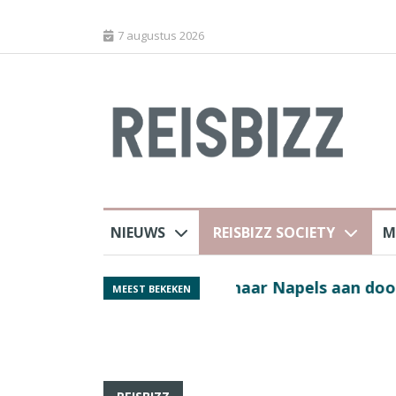
7 augustus 2026
NIEUWS
REISBIZZ SOCIETY
M
 sluiting luchthaven
Spaans verkeersbure
MEEST BEKEKEN
van harte welkom’