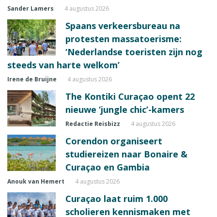
Sander Lamers
4 augustus 2026
Spaans verkeersbureau na
protesten massatoerisme:
‘Nederlandse toeristen zijn nog
steeds van harte welkom’
Irene de Bruijne
4 augustus 2026
The Kontiki Curaçao opent 22
nieuwe ‘jungle chic’-kamers
Redactie Reisbizz
4 augustus 2026
Corendon organiseert
studiereizen naar Bonaire &
Curaçao en Gambia
Anouk van Hemert
4 augustus 2026
Curaçao laat ruim 1.000
scholieren kennismaken met