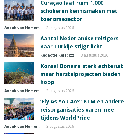
Curaçao laat ruim 1.000
scholieren kennismaken met
toerismesector
Anouk van Hemert
3 augustus 2026
Aantal Nederlandse reizigers
naar Turkije stijgt licht
Redactie Reisbizz
3 augustus 2026
Koraal Bonaire sterk achteruit,
maar herstelprojecten bieden
hoop
Anouk van Hemert
3 augustus 2026
‘Fly As You Are’: KLM en andere
reisorganisaties varen mee
tijdens WorldPride
Anouk van Hemert
3 augustus 2026