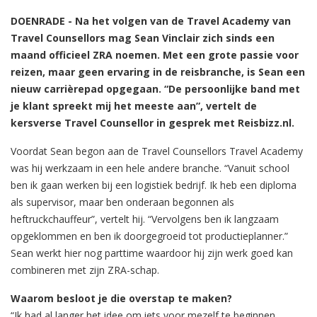
DOENRADE - Na het volgen van de Travel Academy van
Travel Counsellors mag Sean Vinclair zich sinds een
maand officieel ZRA noemen. Met een grote passie voor
reizen, maar geen ervaring in de reisbranche, is Sean een
nieuw carrièrepad opgegaan. “De persoonlijke band met
je klant spreekt mij het meeste aan”, vertelt de
kersverse Travel Counsellor in gesprek met Reisbizz.nl.
Voordat Sean begon aan de Travel Counsellors Travel Academy
was hij werkzaam in een hele andere branche. “Vanuit school
ben ik gaan werken bij een logistiek bedrijf. Ik heb een diploma
als supervisor, maar ben onderaan begonnen als
heftruckchauffeur”, vertelt hij. “Vervolgens ben ik langzaam
opgeklommen en ben ik doorgegroeid tot productieplanner.”
Sean werkt hier nog parttime waardoor hij zijn werk goed kan
combineren met zijn ZRA-schap.
Waarom besloot je die overstap te maken?
“Ik had al langer het idee om iets voor mezelf te beginnen,