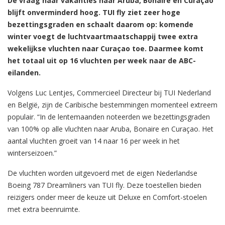
De vraag naar vakanties naar Aruba, Bonaire en Curaçao
blijft onverminderd hoog. TUI fly ziet zeer hoge
bezettingsgraden en schaalt daarom op: komende
winter voegt de luchtvaartmaatschappij twee extra
wekelijkse vluchten naar Curaçao toe. Daarmee komt
het totaal uit op 16 vluchten per week naar de ABC-
eilanden.
Volgens Luc Lentjes, Commercieel Directeur bij TUI Nederland
en België, zijn de Caribische bestemmingen momenteel extreem
populair. “In de lentemaanden noteerden we bezettingsgraden
van 100% op alle vluchten naar Aruba, Bonaire en Curaçao. Het
aantal vluchten groeit van 14 naar 16 per week in het
winterseizoen.”
De vluchten worden uitgevoerd met de eigen Nederlandse
Boeing 787 Dreamliners van TUI fly. Deze toestellen bieden
reizigers onder meer de keuze uit Deluxe en Comfort-stoelen
met extra beenruimte.