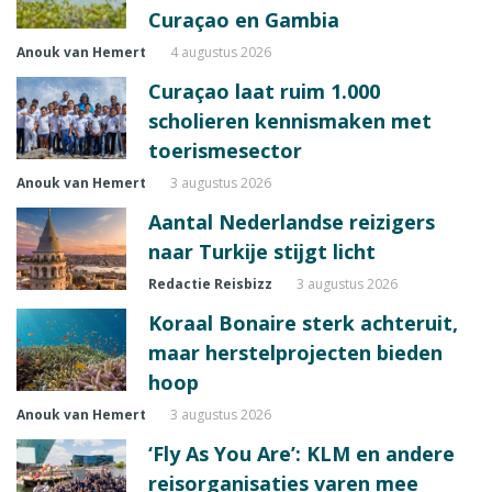
Curaçao en Gambia
Anouk van Hemert
4 augustus 2026
Curaçao laat ruim 1.000
scholieren kennismaken met
toerismesector
Anouk van Hemert
3 augustus 2026
Aantal Nederlandse reizigers
naar Turkije stijgt licht
Redactie Reisbizz
3 augustus 2026
Koraal Bonaire sterk achteruit,
maar herstelprojecten bieden
hoop
Anouk van Hemert
3 augustus 2026
‘Fly As You Are’: KLM en andere
reisorganisaties varen mee