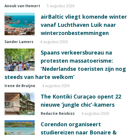
Anouk van Hemert
5 augustus 2026
airBaltic vliegt komende winter
vanaf Luchthaven Luik naar
winterzonbestemmingen
Sander Lamers
4 augustus 2026
Spaans verkeersbureau na
protesten massatoerisme:
‘Nederlandse toeristen zijn nog
steeds van harte welkom’
Irene de Bruijne
4 augustus 2026
The Kontiki Curaçao opent 22
nieuwe ‘jungle chic’-kamers
Redactie Reisbizz
4 augustus 2026
Corendon organiseert
studiereizen naar Bonaire &