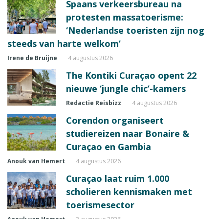
Spaans verkeersbureau na
protesten massatoerisme:
‘Nederlandse toeristen zijn nog
steeds van harte welkom’
Irene de Bruijne
4 augustus 2026
The Kontiki Curaçao opent 22
nieuwe ‘jungle chic’-kamers
Redactie Reisbizz
4 augustus 2026
Corendon organiseert
studiereizen naar Bonaire &
Curaçao en Gambia
Anouk van Hemert
4 augustus 2026
Curaçao laat ruim 1.000
scholieren kennismaken met
toerismesector