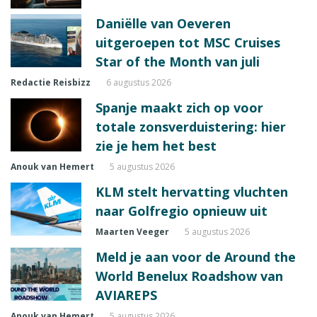
Daniëlle van Oeveren
uitgeroepen tot MSC Cruises
Star of the Month van juli
Redactie Reisbizz
6 augustus 2026
Spanje maakt zich op voor
totale zonsverduistering: hier
zie je hem het best
Anouk van Hemert
5 augustus 2026
KLM stelt hervatting vluchten
naar Golfregio opnieuw uit
Maarten Veeger
5 augustus 2026
Meld je aan voor de Around the
World Benelux Roadshow van
AVIAREPS
Anouk van Hemert
5 augustus 2026