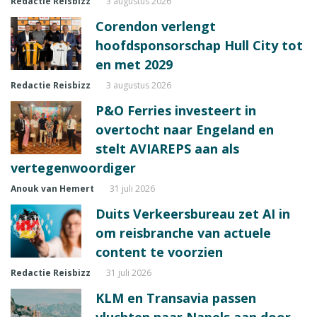
Redactie Reisbizz
3 augustus 2026
Corendon verlengt
hoofdsponsorschap Hull City tot
en met 2029
Redactie Reisbizz
3 augustus 2026
P&O Ferries investeert in
overtocht naar Engeland en
stelt AVIAREPS aan als
vertegenwoordiger
Anouk van Hemert
31 juli 2026
Duits Verkeersbureau zet AI in
om reisbranche van actuele
content te voorzien
Redactie Reisbizz
31 juli 2026
KLM en Transavia passen