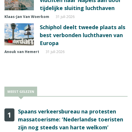
vluchten naar Napels aan door
tijdelijke sluiting luchthaven
Klaas-Jan Van Woerkom
31 juli 2026
Schiphol deelt tweede plaats als
best verbonden luchthaven van
Europa
Anouk van Hemert
31 juli 2026
MEEST GELEZEN
Spaans verkeersbureau na protesten
1
massatoerisme: ‘Nederlandse toeristen
zijn nog steeds van harte welkom’