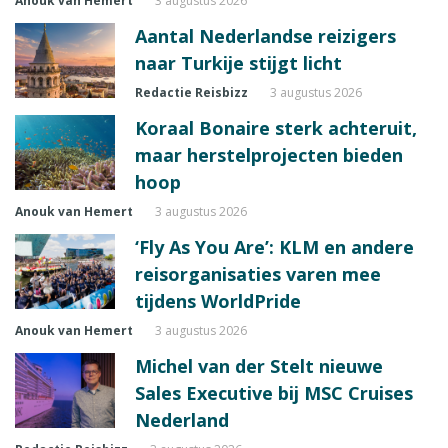
Anouk van Hemert
3 augustus 2026
Aantal Nederlandse reizigers
naar Turkije stijgt licht
Redactie Reisbizz
3 augustus 2026
Koraal Bonaire sterk achteruit,
maar herstelprojecten bieden
hoop
Anouk van Hemert
3 augustus 2026
‘Fly As You Are’: KLM en andere
reisorganisaties varen mee
tijdens WorldPride
Anouk van Hemert
3 augustus 2026
Michel van der Stelt nieuwe
Sales Executive bij MSC Cruises
Nederland