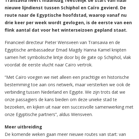
Transavia heeft maandag feestelijk de start van haar
nieuwe lijndienst tussen Schiphol en Caïro gevierd. De
route naar de Egyptische hoofdstad, waarop vanaf nu
drie keer per week wordt gevlogen, is de eerste van een
flink aantal dat voor het winterseizoen gepland staat.
Financieel directeur Pieter Wensveen van Transavia en de
Egyptische ambassadeur Emad Magdy Hanna Kamel knipten
samen het symbolische lintje door bij de gate op Schiphol, vlak
voordat de eerste vlucht naar Caïro vertrok.
“Met Caïro voegen we niet alleen een prachtige en historische
bestemming toe aan ons netwerk, maar versterken we ook de
verbinding tussen Nederland en Egypte. We zijn trots dat we
onze passagiers de kans bieden om deze unieke stad te
bezoeken, en kijken uit naar een succesvolle samenwerking met
onze Egyptische partners”, aldus Wensveen.
Meer uitbreiding
De komende weken gaan meer nieuwe routes van start: van