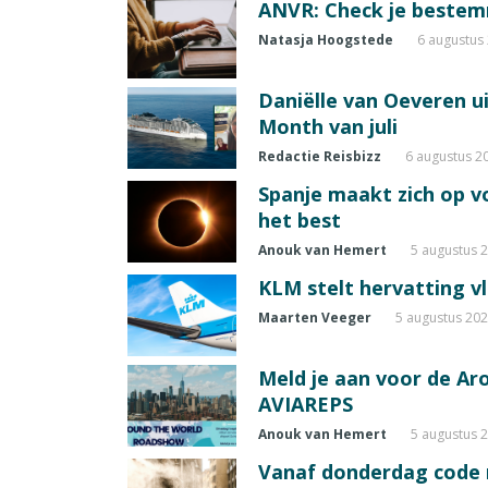
ANVR: Check je beste
Natasja Hoogstede
6 augustus
Daniëlle van Oeveren u
Month van juli
Redactie Reisbizz
6 augustus 2
Spanje maakt zich op vo
het best
Anouk van Hemert
5 augustus 
KLM stelt hervatting v
Maarten Veeger
5 augustus 20
Meld je aan voor de A
AVIAREPS
Anouk van Hemert
5 augustus 
Vanaf donderdag code ro