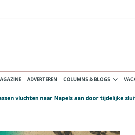
AGAZINE
ADVERTEREN
COLUMNS & BLOGS
VAC
au na protesten massatoerisme: ‘Nederlandse toe