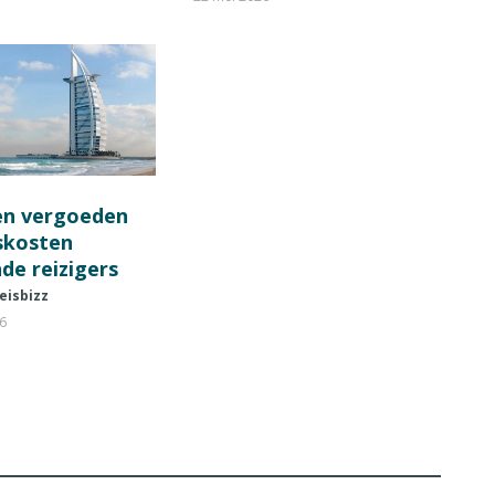
en vergoeden
fskosten
de reizigers
eisbizz
26