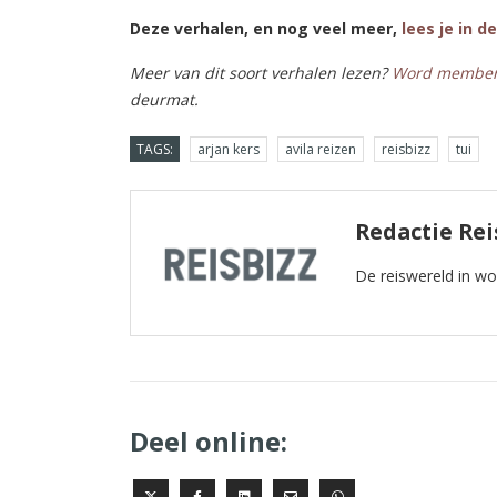
Deze verhalen, en nog veel meer,
lees je in d
Meer van dit soort verhalen lezen?
Word membe
deurmat.
TAGS:
arjan kers
avila reizen
reisbizz
tui
Redactie Rei
De reiswereld in w
Deel online: