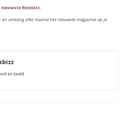
e nieuwste Reisbizz.
r
en ontvang elke maand het nieuwste magazine op je
sbizz
oord en beeld