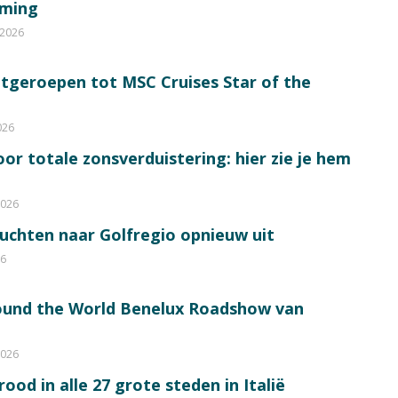
mming
 2026
itgeroepen tot MSC Cruises Star of the
026
or totale zonsverduistering: hier zie je hem
2026
luchten naar Golfregio opnieuw uit
26
round the World Benelux Roadshow van
2026
od in alle 27 grote steden in Italië