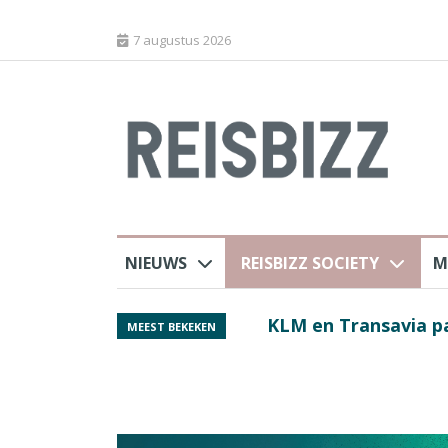
7 augustus 2026
NIEUWS
REISBIZZ SOCIETY
M
 sluiting luchthaven
Spaans verkeersbure
MEEST BEKEKEN
van harte welkom’