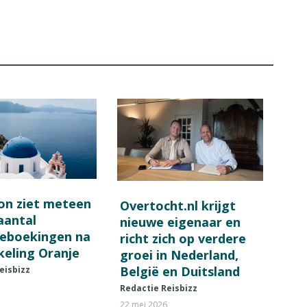
on ziet meteen
Overtocht.nl krijgt
 aantal
nieuwe eigenaar en
ieboekingen na
richt zich op verdere
keling Oranje
groei in Nederland,
België en Duitsland
eisbizz
Redactie Reisbizz
22 mei 2026