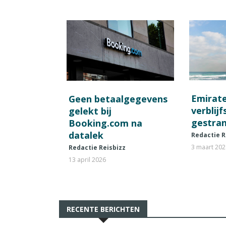
Emirat
Geen betaalgegevens
verblij
gelekt bij
gestran
Booking.com na
datalek
Redactie R
3 maart 20
Redactie Reisbizz
13 april 2026
RECENTE BERICHTEN