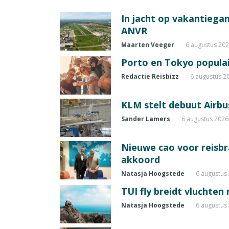
In jacht op vakantiegang
ANVR
Maarten Veeger
6 augustus 20
Porto en Tokyo populai
Redactie Reisbizz
6 augustus 2
KLM stelt debuut Airbu
Sander Lamers
6 augustus 2026
Nieuwe cao voor reisb
akkoord
Natasja Hoogstede
6 augustus
TUI fly breidt vluchten
Natasja Hoogstede
6 augustus