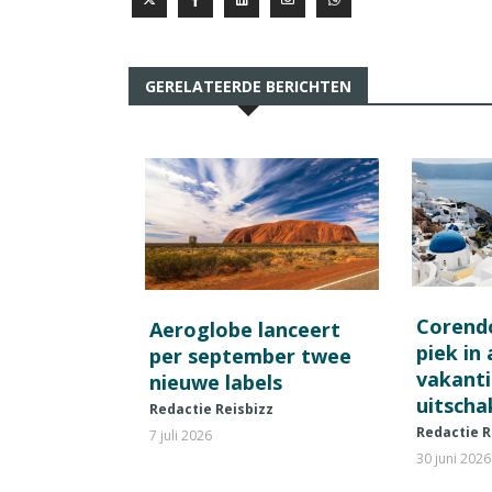
GERELATEERDE BERICHTEN
Corend
Aeroglobe lanceert
piek in
per september twee
vakant
nieuwe labels
uitscha
Redactie Reisbizz
Redactie R
7 juli 2026
30 juni 2026