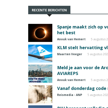
RECENTE BERICHTEN
Spanje maakt zich op vo
het best
Anouk van Hemert
5 augustus 
KLM stelt hervatting v
Maarten Veeger
5 augustus 20
Meld je aan voor de A
AVIAREPS
Anouk van Hemert
5 augustus 
Vanaf donderdag code ro
Reismedia - ANP
5 augustus 20