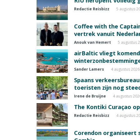
RIU heropent volledig 
Redactie Reisbizz
5 augustus 2
Coffee with the Captain
vertrek vanuit Nederla
Anouk van Hemert
5 augustus 
airBaltic vliegt komen
winterzonbestemming
Sander Lamers
4 augustus 2026
Spaans verkeersbureau
toeristen zijn nog ste
Irene de Bruijne
4 augustus 202
The Kontiki Curaçao op
Redactie Reisbizz
4 augustus 2
Corendon organiseert s