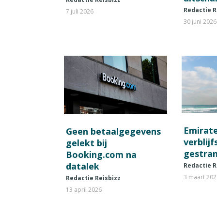
Redactie R
7 juli 2026
30 juni 2026
Emirat
Geen betaalgegevens
verblij
gelekt bij
gestran
Booking.com na
datalek
Redactie R
3 maart 20
Redactie Reisbizz
13 april 2026