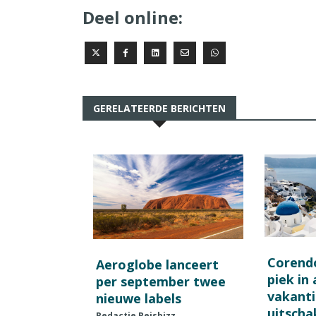
Deel online:
GERELATEERDE BERICHTEN
Corend
Aeroglobe lanceert
piek in
per september twee
vakant
nieuwe labels
uitscha
Redactie Reisbizz