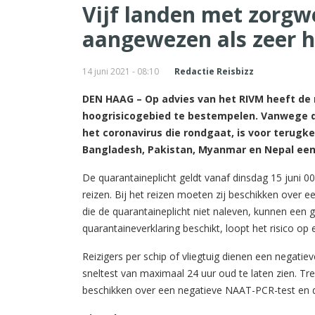
Vijf landen met zorgw
aangewezen als zeer h
14 juni 2021 - 08:10
Redactie Reisbizz
DEN HAAG – Op advies van het RIVM heeft de m
hoogrisicogebied te bestempelen. Vanwege d
het coronavirus die rondgaat, is voor terugke
Bangladesh, Pakistan, Myanmar en Nepal een
De quarantaineplicht geldt vanaf dinsdag 15 juni 00
reizen. Bij het reizen moeten zij beschikken over ee
die de quarantaineplicht niet naleven, kunnen een 
quarantaineverklaring beschikt, loopt het risico op
Reizigers per schip of vliegtuig dienen een negat
sneltest van maximaal 24 uur oud te laten zien. Tr
beschikken over een negatieve NAAT-PCR-test en d