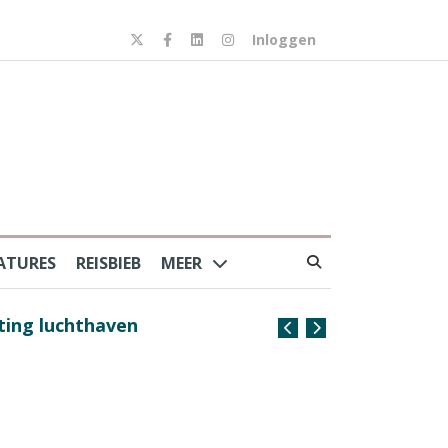
Inloggen
ATURES
REISBIEB
MEER
iting luchthaven
Spaans verkeersbureau 
van harte welkom’