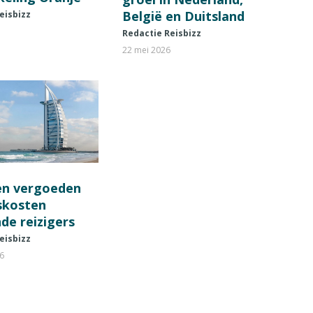
België en Duitsland
eisbizz
Redactie Reisbizz
22 mei 2026
en vergoeden
fskosten
de reizigers
eisbizz
26