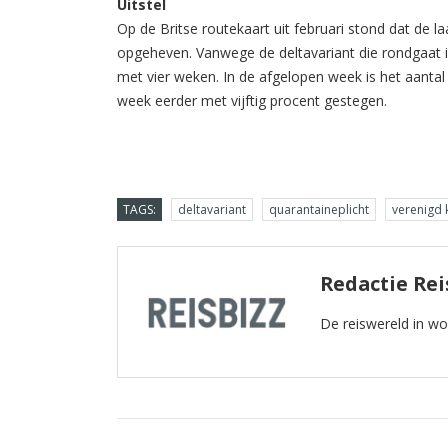
Uitstel
Op de Britse routekaart uit februari stond dat de l
opgeheven. Vanwege de deltavariant die rondgaat in 
met vier weken. In de afgelopen week is het aantal
week eerder met vijftig procent gestegen.
TAGS:
deltavariant
quarantaineplicht
verenigd 
Redactie Rei
De reiswereld in w