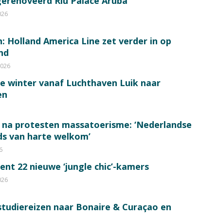
gerenoveerd Riu Palace Aruba
026
: Holland America Line zet verder in op
nd
2026
de winter vanaf Luchthaven Luik naar
en
 na protesten massatoerisme: ‘Nederlandse
eds van harte welkom’
6
ent 22 nieuwe ‘jungle chic’-kamers
026
tudiereizen naar Bonaire & Curaçao en