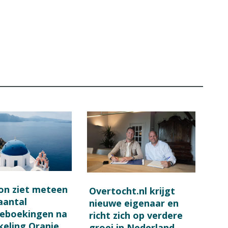
on ziet meteen
Overtocht.nl krijgt
 aantal
nieuwe eigenaar en
ieboekingen na
richt zich op verdere
keling Oranje
groei in Nederland,