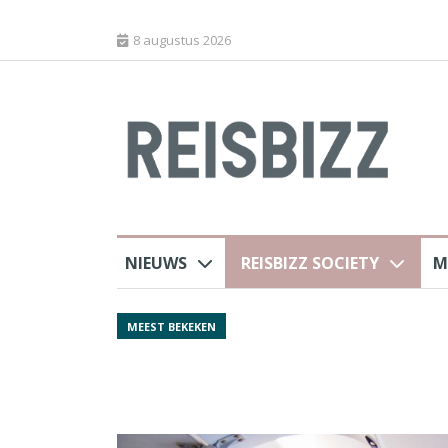
8 augustus 2026
NIEUWS
REISBIZZ SOCIETY
M
rland
Spaans verkeersbure
MEEST BEKEKEN
van harte welkom’