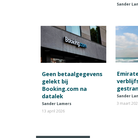
Sander La
Emirat
Geen betaalgegevens
verblij
gelekt bij
gestran
Booking.com na
datalek
Sander La
3 maart 20
Sander Lamers
13 april 2026