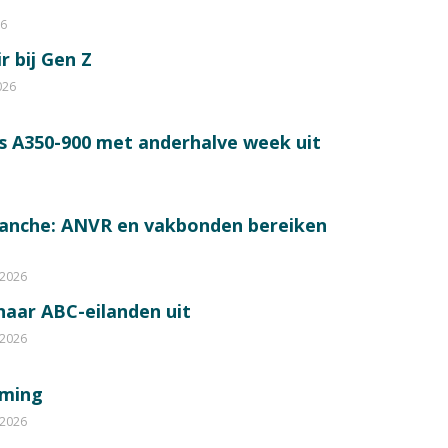
26
r bij Gen Z
026
s A350-900 met anderhalve week uit
ranche: ANVR en vakbonden bereiken
 2026
 naar ABC-eilanden uit
 2026
mming
 2026