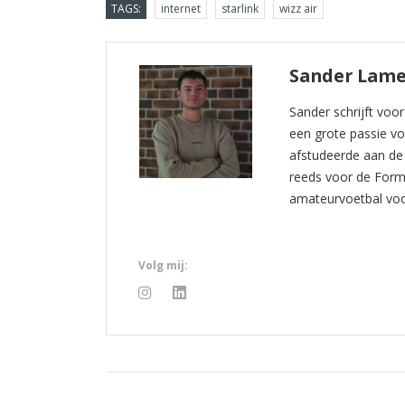
TAGS:
internet
starlink
wizz air
Sander Lame
Sander schrijft voo
een grote passie voo
afstudeerde aan de
reeds voor de Formu
amateurvoetbal voo
Volg mij: