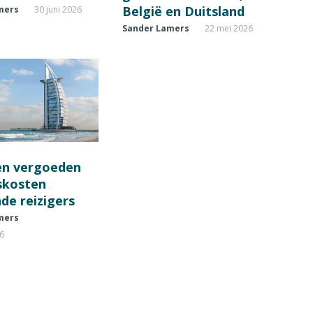
België en Duitsland
mers
30 juni 2026
Sander Lamers
22 mei 2026
en vergoeden
fskosten
de reizigers
mers
26