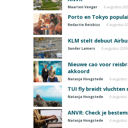
Maarten Veeger
6 augustus 20
Porto en Tokyo populai
Redactie Reisbizz
6 augustus 2
KLM stelt debuut Airbu
Sander Lamers
6 augustus 2026
Nieuwe cao voor reisb
akkoord
Natasja Hoogstede
6 augustus
TUI fly breidt vluchten
Natasja Hoogstede
6 augustus
ANVR: Check je beste
Natasja Hoogstede
6 augustus