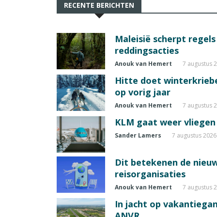
RECENTE BERICHTEN
Maleisië scherpt regel
reddingsacties
Anouk van Hemert
7 augustus 
Hitte doet winterkrie
op vorig jaar
Anouk van Hemert
7 augustus 
KLM gaat weer vliegen 
Sander Lamers
7 augustus 2026
Dit betekenen de nieuw
reisorganisaties
Anouk van Hemert
7 augustus 
In jacht op vakantiegang
ANVR