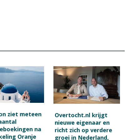
on ziet meteen
Overtocht.nl krijgt
 aantal
nieuwe eigenaar en
ieboekingen na
richt zich op verdere
keling Oranje
groei in Nederland,