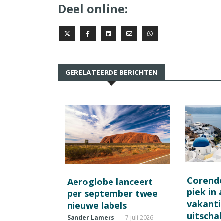
Deel online:
GERELATEERDE BERICHTEN
Corend
Aeroglobe lanceert
piek in
per september twee
vakant
nieuwe labels
uitscha
Sander Lamers
7 juli 2026