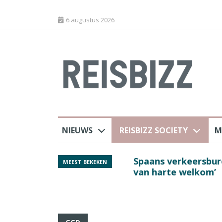
6 augustus 2026
NIEUWS
REISBIZZ SOCIETY
M
 sluiting luchthaven
Spaans verkeersbure
MEEST BEKEKEN
van harte welkom’