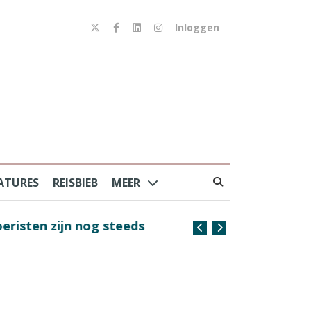
Inloggen
ATURES
REISBIEB
MEER
risten zijn nog steeds
Coffee with the Captain