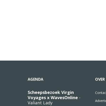
AGENDA
OVER 
Scheepsbezoek Virgin
Contac
Voyages x WavesOnline
-
Advert
Valiant Lady