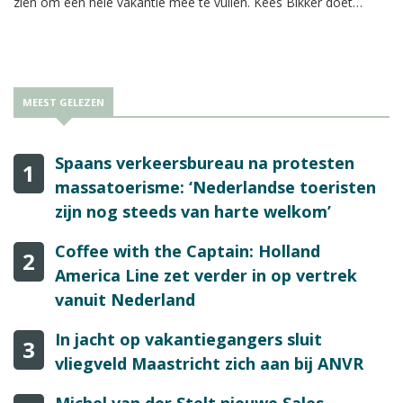
zien om een hele vakantie mee te vullen. Kees Bikker doet
namens Reisbizz.nl verslag van de presentatie.
MEEST GELEZEN
Spaans verkeersbureau na protesten
1
massatoerisme: ‘Nederlandse toeristen
zijn nog steeds van harte welkom’
Coffee with the Captain: Holland
2
America Line zet verder in op vertrek
vanuit Nederland
In jacht op vakantiegangers sluit
3
vliegveld Maastricht zich aan bij ANVR
Michel van der Stelt nieuwe Sales