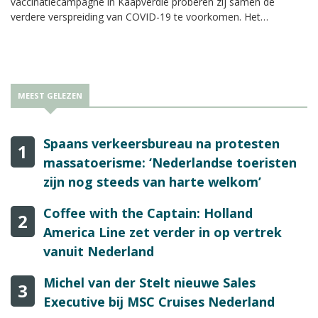
vaccinatiecampagne in Kaapverdië proberen zij samen de
verdere verspreiding van COVID-19 te voorkomen. Het
gezamenlijke initiatief ondersteunt de huidige vaccinatieplanning.
Daarnaast wordt er een landelijke communicatiecampagne
gestart.
MEEST GELEZEN
Spaans verkeersbureau na protesten
1
massatoerisme: ‘Nederlandse toeristen
zijn nog steeds van harte welkom’
Coffee with the Captain: Holland
2
America Line zet verder in op vertrek
vanuit Nederland
Michel van der Stelt nieuwe Sales
3
Executive bij MSC Cruises Nederland