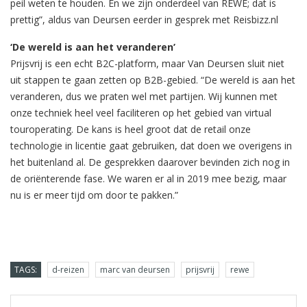
peil weten te houden. En we zijn onderdeel van REWE; dat is
prettig”, aldus van Deursen eerder in gesprek met Reisbizz.nl
‘De wereld is aan het veranderen’
Prijsvrij is een echt B2C-platform, maar Van Deursen sluit niet
uit stappen te gaan zetten op B2B-gebied. “De wereld is aan het
veranderen, dus we praten wel met partijen. Wij kunnen met
onze techniek heel veel faciliteren op het gebied van virtual
touroperating. De kans is heel groot dat de retail onze
technologie in licentie gaat gebruiken, dat doen we overigens in
het buitenland al. De gesprekken daarover bevinden zich nog in
de oriënterende fase. We waren er al in 2019 mee bezig, maar
nu is er meer tijd om door te pakken.”
TAGS:
d-reizen
marc van deursen
prijsvrij
rewe