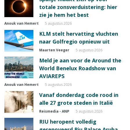
totale zonsverduistering: hier
zie je hem het best
Anouk van Hemert
5 augustus 2026
KLM stelt hervatting vluchten
naar Golfregio opnieuw uit
Maarten Veeger
5 augustus 2026
Meld je aan voor de Around the
World Benelux Roadshow van
AVIAREPS
Anouk van Hemert
5 augustus 2026
Vanaf donderdag code rood in
alle 27 grote steden in Italië
Reismedia - ANP
5 augustus 2026
RIU heropent volledig
gerenoveerd Riu Palace Aruba