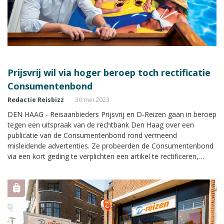
Prijsvrij wil via hoger beroep toch rectificatie
Consumentenbond
Redactie Reisbizz
30 mei 2023
DEN HAAG - Reisaanbieders Prijsvrij en D-Reizen gaan in beroep
tegen een uitspraak van de rechtbank Den Haag over een
publicatie van de Consumentenbond rond vermeend
misleidende advertenties. Ze probeerden de Consumentenbond
via een kort geding te verplichten een artikel te rectificeren,
maar kregen geen gelijk. De reisondernemingen, die onder
dezelfde eigenaar vallen, denken dat het vonnis van vorige week
voldoende aanknopingspunten biedt om toch een aanpassing af
te dwingen.