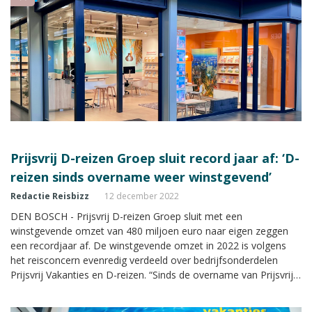
Prijsvrij D-reizen Groep sluit record jaar af: ‘D-
reizen sinds overname weer winstgevend’
Redactie Reisbizz
12 december 2022
DEN BOSCH - Prijsvrij D-reizen Groep sluit met een
winstgevende omzet van 480 miljoen euro naar eigen zeggen
een recordjaar af. De winstgevende omzet in 2022 is volgens
het reisconcern evenredig verdeeld over bedrijfsonderdelen
Prijsvrij Vakanties en D-reizen. “Sinds de overname van Prijsvrij
Vakanties zit D-reizen stevig in het zadel en is het weer
winstgevend.”