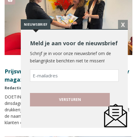
X
NIEUWSBRIEF
Meld je aan voor de nieuwsbrief
Schrijf je in voor onze nieuwsbrief om de
belangrijkste berichten niet te missen!
Prijsvrij Vakanties neemt eerste eigen glossy
E-
magazine in ontvangst
mailadres
Redactie Reisbizz
7 juli 2021
DOETINCHEM – Reisorganisatie Prijsvrij Vakanties heeft
dinsdagochtend het eerste eigen magazine opgehaald bij
drukkerij Senefelder Misset in Doetinchem. Het magazine heeft
de naam ‘Famous Travel’ gekregen en wordt verzonden naar
klanten die een reis hebben geboekt en de komende periode
boeken.