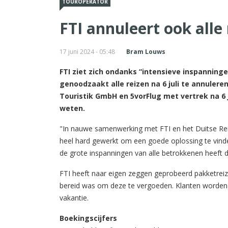
TOUROPERATOR
FTI annuleert ook alle 
17 juni 2024 - 05:48
Bram Louws
FTI ziet zich ondanks “intensieve inspanning
genoodzaakt alle reizen na 6 juli te annuleren
Touristik GmbH en 5vorFlug met vertrek na 6 j
weten.
"In nauwe samenwerking met FTI en het Duitse Re
heel hard gewerkt om een goede oplossing te vinde
de grote inspanningen van alle betrokkenen heeft dit
FTI heeft naar eigen zeggen geprobeerd pakketrei
bereid was om deze te vergoeden. Klanten worden 
vakantie.
Boekingscijfers