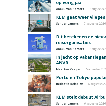
op vorig jaar
Anouk van Hemert
7 augustus 
KLM gaat weer vliegen 
Sander Lamers
7 augustus 2026
Dit betekenen de nieuw
reisorganisaties
Anouk van Hemert
7 augustus 
In jacht op vakantiegang
ANVR
Maarten Veeger
6 augustus 20
Porto en Tokyo populai
Redactie Reisbizz
6 augustus 2
KLM stelt debuut Airbu
Sander Lamers
6 augustus 2026