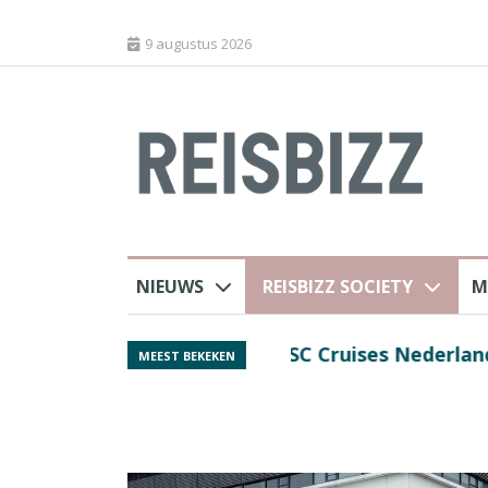
9 augustus 2026
NIEUWS
REISBIZZ SOCIETY
M
rland
Spaans verkeersbure
MEEST BEKEKEN
van harte welkom’