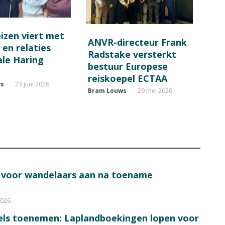
eizen viert met
ANVR-directeur Frank
 en relaties
Radstake versterkt
le Haring
bestuur Europese
reiskoepel ECTAA
ws
23 juni 2026
Bram Louws
29 mei 2026
s voor wandelaars aan na toename
2026
bels toenemen: Laplandboekingen lopen voor