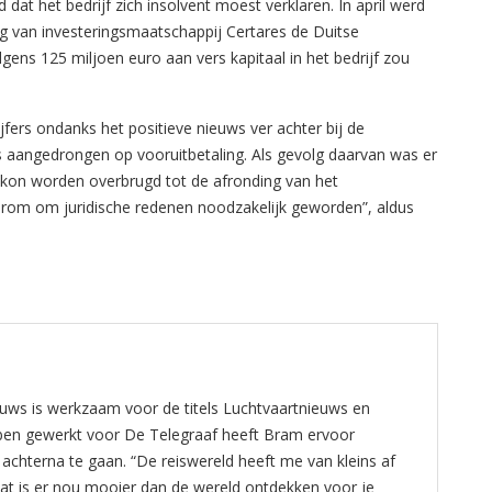
dat het bedrijf zich insolvent moest verklaren. In april werd
g van investeringsmaatschappij Certares de Duitse
ens 125 miljoen euro aan vers kapitaal in het bedrijf zou
ijfers ondanks het positieve nieuws ver achter bij de
 aangedrongen op vooruitbetaling. Als gevolg daarvan was er
er kon worden overbrugd tot de afronding van het
arom om juridische redenen noodzakelijk geworden”, aldus
ws is werkzaam voor de titels Luchtvaartnieuws en
bben gewerkt voor De Telegraaf heeft Bram ervoor
 achterna te gaan. “De reiswereld heeft me van kleins af
at is er nou mooier dan de wereld ontdekken voor je