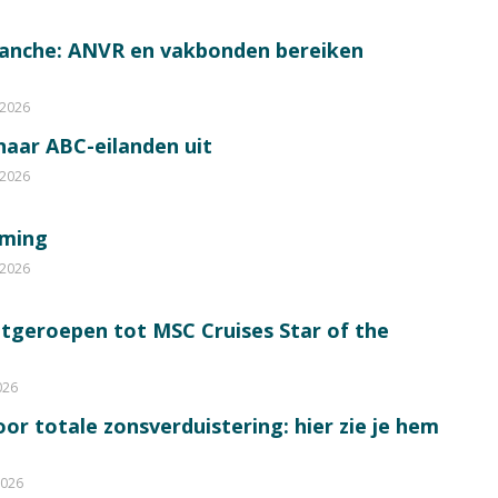
ranche: ANVR en vakbonden bereiken
 2026
 naar ABC-eilanden uit
 2026
mming
 2026
itgeroepen tot MSC Cruises Star of the
026
or totale zonsverduistering: hier zie je hem
2026