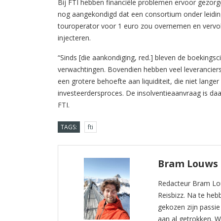
Bij FTI hebben financiële problemen ervoor gezorgd 
nog aangekondigd dat een consortium onder leidin
touroperator voor 1 euro zou overnemen en vervolg
injecteren.
“Sinds [die aankondiging, red.] bleven de boekingsc
verwachtingen. Bovendien hebben veel leveranciers
een grotere behoefte aan liquiditeit, die niet lang
investeerdersproces. De insolventieaanvraag is da
FTI.
TAGS:
fti
Bram Louws
Redacteur Bram Lou
Reisbizz. Na te he
gekozen zijn passie
aan al getrokken. W