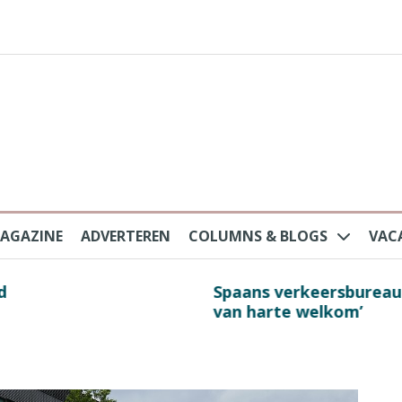
AGAZINE
ADVERTEREN
COLUMNS & BLOGS
VAC
au na protesten massatoerisme: ‘Nederlandse toe