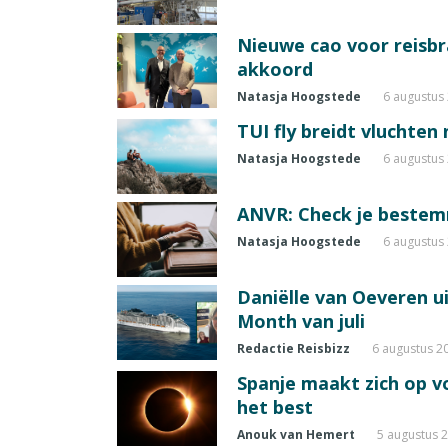
Nieuwe cao voor reisb
akkoord
Natasja Hoogstede
6 augustus
TUI fly breidt vluchten
Natasja Hoogstede
6 augustus
ANVR: Check je beste
Natasja Hoogstede
6 augustus
Daniëlle van Oeveren u
Month van juli
Redactie Reisbizz
6 augustus 2
Spanje maakt zich op vo
het best
Anouk van Hemert
5 augustus 