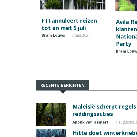
FTI annuleert reizen
Avila R
tot en met 5 juli
klanten
Nationa
Bram Louws
7 juni 2024
Party
Bram Lou
RECENTE BERICHTEN
Maleisië scherpt regel
reddingsacties
Anouk van Hemert
7 augustus 
Hitte doet winterkrie