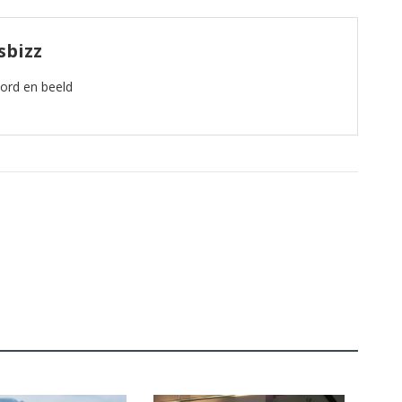
sbizz
oord en beeld