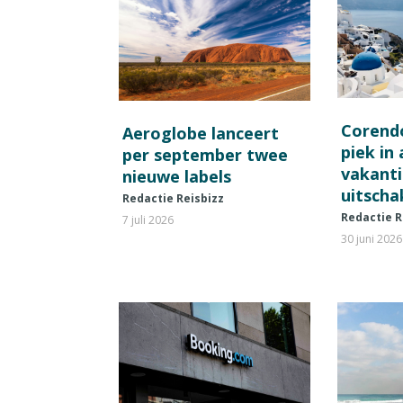
Corend
Aeroglobe lanceert
piek in
per september twee
vakant
nieuwe labels
uitscha
Redactie Reisbizz
Redactie R
7 juli 2026
30 juni 2026