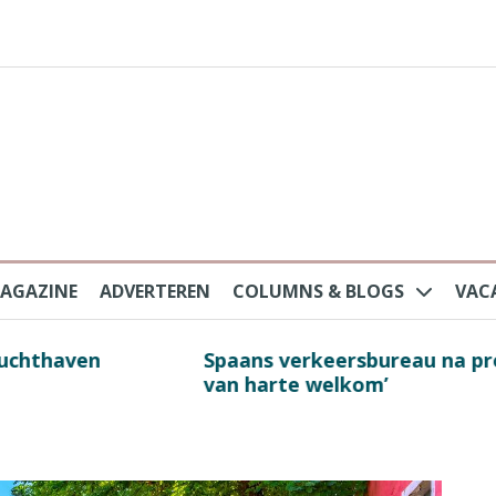
AGAZINE
ADVERTEREN
COLUMNS & BLOGS
VAC
au na protesten massatoerisme: ‘Nederlandse toe