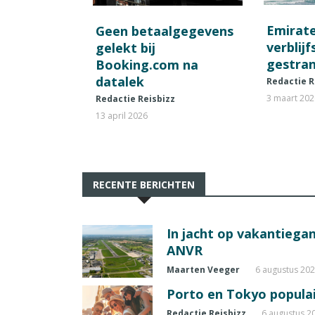
Emirat
Geen betaalgegevens
verblij
gelekt bij
gestran
Booking.com na
datalek
Redactie R
3 maart 20
Redactie Reisbizz
13 april 2026
RECENTE BERICHTEN
In jacht op vakantiegang
ANVR
Maarten Veeger
6 augustus 20
Porto en Tokyo populai
Redactie Reisbizz
6 augustus 2