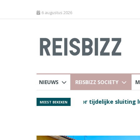
6 augustus 2026
NIEUWS
REISBIZZ SOCIETY
M
 sluiting luchthaven
Spaans verkeersbure
MEEST BEKEKEN
van harte welkom’