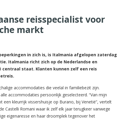
aanse reisspecialist voor
sche markt
perkingen in zich is, is Italmania afgelopen zaterdag
ie. Italmania richt zich op de Nederlandse en
ë centraal staat. Klanten kunnen zelf een reis
etreis.
halige accommodaties die veelal in familiebezit zijn.
 alle accommodaties persoonlijk geselecteerd. “Van mijn
 een kleurrijk vissershuisje op Burano, bij Venetië”, vertelt
de Castelli Romani waar ik zelf elk jaar terugkeer vanwege
rige eigenaresse en haar droomplek tegenover het