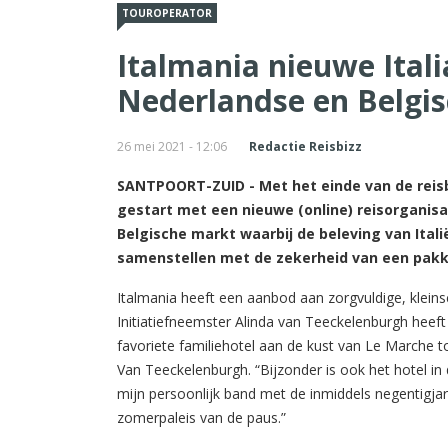
TOUROPERATOR
Italmania nieuwe Itali
Nederlandse en Belgi
26 mei 2021 - 12:06
Redactie Reisbizz
SANTPOORT-ZUID - Met het einde van de reisbe
gestart met een nieuwe (online) reisorganisat
Belgische markt waarbij de beleving van Itali
samenstellen met de zekerheid van een pakk
Italmania heeft een aanbod aan zorgvuldige, kleinsc
Initiatiefneemster Alinda van Teeckelenburgh heeft
favoriete familiehotel aan de kust van Le Marche tot
Van Teeckelenburgh. “Bijzonder is ook het hotel in 
mijn persoonlijk band met de inmiddels negentigja
zomerpaleis van de paus.”