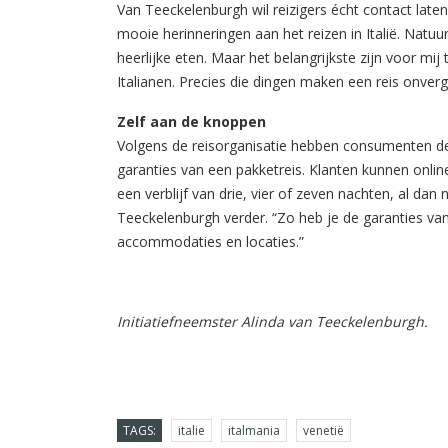
Van Teeckelenburgh wil reizigers écht contact laten
mooie herinneringen aan het reizen in Italië. Natuu
heerlijke eten. Maar het belangrijkste zijn voor m
Italianen. Precies die dingen maken een reis onverge
Zelf aan de knoppen
Volgens de reisorganisatie hebben consumenten de
garanties van een pakketreis. Klanten kunnen onlin
een verblijf van drie, vier of zeven nachten, al dan
Teeckelenburgh verder. “Zo heb je de garanties van
accommodaties en locaties.”
Initiatiefneemster Alinda van Teeckelenburgh.
TAGS:
italie
italmania
venetië