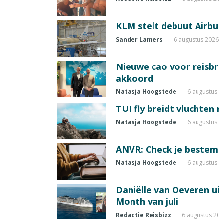
KLM stelt debuut Airbu
Sander Lamers
6 augustus 2026
Nieuwe cao voor reisb
akkoord
Natasja Hoogstede
6 augustus
TUI fly breidt vluchten
Natasja Hoogstede
6 augustus
ANVR: Check je beste
Natasja Hoogstede
6 augustus
Daniëlle van Oeveren u
Month van juli
Redactie Reisbizz
6 augustus 2