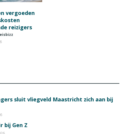
en vergoeden
fskosten
de reizigers
eisbizz
26
ers sluit vliegveld Maastricht zich aan bij
26
r bij Gen Z
026