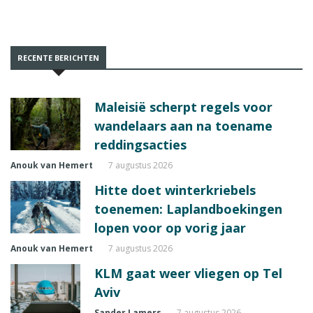
RECENTE BERICHTEN
Maleisië scherpt regels voor
wandelaars aan na toename
reddingsacties
Anouk van Hemert
7 augustus 2026
Hitte doet winterkriebels
toenemen: Laplandboekingen
lopen voor op vorig jaar
Anouk van Hemert
7 augustus 2026
KLM gaat weer vliegen op Tel
Aviv
Sander Lamers
7 augustus 2026