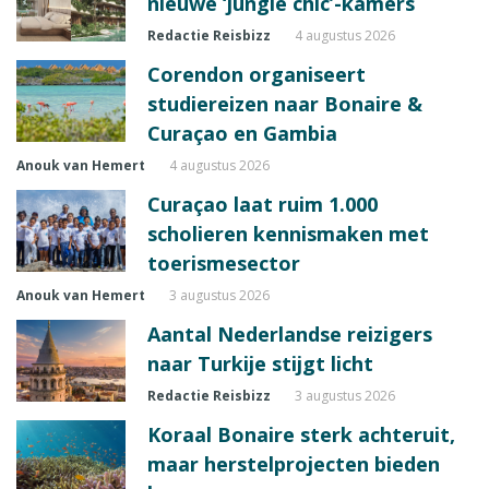
nieuwe ‘jungle chic’-kamers
Redactie Reisbizz
4 augustus 2026
Corendon organiseert
studiereizen naar Bonaire &
Curaçao en Gambia
Anouk van Hemert
4 augustus 2026
Curaçao laat ruim 1.000
scholieren kennismaken met
toerismesector
Anouk van Hemert
3 augustus 2026
Aantal Nederlandse reizigers
naar Turkije stijgt licht
Redactie Reisbizz
3 augustus 2026
Koraal Bonaire sterk achteruit,
maar herstelprojecten bieden