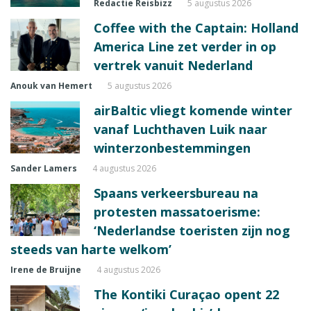
Redactie Reisbizz
5 augustus 2026
Coffee with the Captain: Holland
America Line zet verder in op
vertrek vanuit Nederland
Anouk van Hemert
5 augustus 2026
airBaltic vliegt komende winter
vanaf Luchthaven Luik naar
winterzonbestemmingen
Sander Lamers
4 augustus 2026
Spaans verkeersbureau na
protesten massatoerisme:
‘Nederlandse toeristen zijn nog
steeds van harte welkom’
Irene de Bruijne
4 augustus 2026
The Kontiki Curaçao opent 22