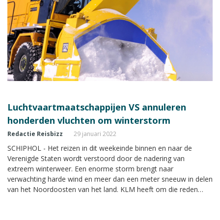
Luchtvaartmaatschappijen VS annuleren
honderden vluchten om winterstorm
Redactie Reisbizz
29 januari 2022
SCHIPHOL - Het reizen in dit weekeinde binnen en naar de
Verenigde Staten wordt verstoord door de nadering van
extreem winterweer. Een enorme storm brengt naar
verwachting harde wind en meer dan een meter sneeuw in delen
van het Noordoosten van het land. KLM heeft om die reden
zaterdag de vlucht naar New York geannuleerd, zo meldt een
woordvoerster aan dit medium.