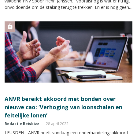
vakbond FNV Spoor Henri Janssen. "Vooralsnog is wat er nu ligt
onvoldoende om de staking terug te trekken. En er is nog geen
cao-akkoord", aldus Janssen.
ANVR bereikt akkoord met bonden over
nieuwe cao: ‘Verhoging van loonschalen en
feitelijke lonen’
Redactie Reisbizz
28 april 2022
LEUSDEN - ANVR heeft vandaag een onderhandelingsakkoord