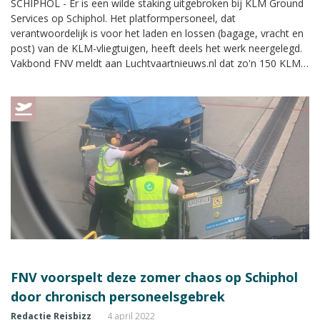
SCHIPHOL - Er is een wilde staking uitgebroken bij KLM Ground
Services op Schiphol. Het platformpersoneel, dat
verantwoordelijk is voor het laden en lossen (bagage, vracht en
post) van de KLM-vliegtuigen, heeft deels het werk neergelegd.
Vakbond FNV meldt aan Luchtvaartnieuws.nl dat zo'n 150 KLM-
medewerkers zelf tot actie zijn overgegaan en een
werkonderbreking hebben georganiseerd.
FNV voorspelt deze zomer chaos op Schiphol
door chronisch personeelsgebrek
Redactie Reisbizz
4 april 2022