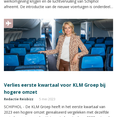
werkomgeving krijgen en de luchtvervuiling van Schiphol
afneemt. De introductie van de nieuwe voertuigen is onderdeel
van een grote en miljarden euro's kostende vlootvernieuwing bij
de Nederlandse luchtvaartmaatschappij, zowel op de grond als
in de lucht.
Verlies eerste kwartaal voor KLM Groep bij
hogere omzet
Redactie Reisbizz
5 mei 2023
SCHIPHOL - De KLM Groep heeft in het eerste kwartaal van
2023 een hogere omzet gerealiseerd vergeleken met dezelfde