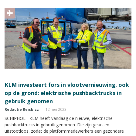
zulke drastische besluiten nemen, en kan de geluidsoverlast ook
verminderd worden zonder in het aantal vluchten te snijden.
KLM investeert fors in vlootvernieuwing, ook
op de grond: elektrische pushbacktrucks in
gebruik genomen
Redactie Reisbizz
12 mei 2023
SCHIPHOL - KLM heeft vandaag de nieuwe, elektrische
pushbacktrucks in gebruik genomen. Die zijn geur- en
uitstootloos, zodat de platformmedewerkers een gezondere