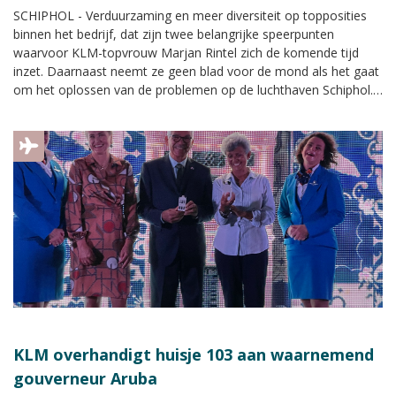
SCHIPHOL - Verduurzaming en meer diversiteit op topposities
binnen het bedrijf, dat zijn twee belangrijke speerpunten
waarvoor KLM-topvrouw Marjan Rintel zich de komende tijd
inzet. Daarnaast neemt ze geen blad voor de mond als het gaat
om het oplossen van de problemen op de luchthaven Schiphol.
"Wij hebben driehonderd nieuwe medewerkers in korte tijd
aangenomen. Schiphol moet daar ook werk van maken", zegt
ze in gesprek met Luchtvaartnieuws Magazine.
KLM overhandigt huisje 103 aan waarnemend
gouverneur Aruba