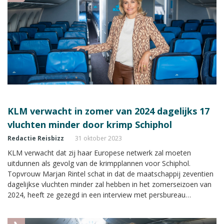
KLM verwacht in zomer van 2024 dagelijks 17
vluchten minder door krimp Schiphol
Redactie Reisbizz
31 oktober 2023
KLM verwacht dat zij haar Europese netwerk zal moeten
uitdunnen als gevolg van de krimpplannen voor Schiphol.
Topvrouw Marjan Rintel schat in dat de maatschappij zeventien
dagelijkse vluchten minder zal hebben in het zomerseizoen van
2024, heeft ze gezegd in een interview met persbureau
Bloomberg. Deze week komt er waarschijnlijk uitsluitsel van de
slotcoördinator op de luchthaven over het exacte cijfer.