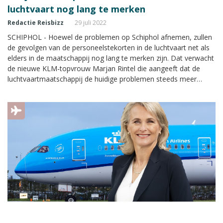
luchtvaart nog lang te merken
Redactie Reisbizz
29 juli 2022
SCHIPHOL - Hoewel de problemen op Schiphol afnemen, zullen
de gevolgen van de personeelstekorten in de luchtvaart net als
elders in de maatschappij nog lang te merken zijn. Dat verwacht
de nieuwe KLM-topvrouw Marjan Rintel die aangeeft dat de
luchtvaartmaatschappij de huidige problemen steeds meer
onder controle krijgt. "We zijn bezig rust en stabiliteit te creëren.
Is het goed genoeg? Nee, dat is het nog niet, maar het gaat elke
week beter."