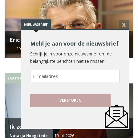
X
NIEUWSBRIEF
Eric Vrijsen: Waarom Dirk?
Meld je aan voor de nieuwsbrief
29 juli 2026
Schrijf je in voor onze nieuwsbrief om de
belangrijkste berichten niet te missen!
E-
LAATSTE BLOG
mailadres
Ik zou beter moeten weten
Natasja Hoogstede
19 juli 2026