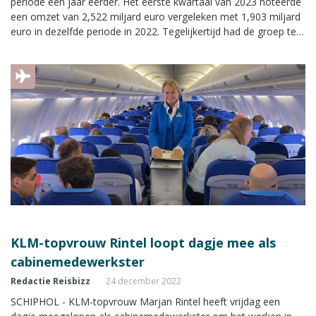
periode een jaar eerder. Het eerste kwartaal van 2023 noteerde
een omzet van 2,522 miljard euro vergeleken met 1,903 miljard
euro in dezelfde periode in 2022. Tegelijkertijd had de groep te
maken met hogere kosten. Het operationele verlies bedroeg
mede hierdoor 128 miljoen euro.
KLM-topvrouw Rintel loopt dagje mee als
cabinemedewerkster
Redactie Reisbizz
24 december 2022
SCHIPHOL - KLM-topvrouw Marjan Rintel heeft vrijdag een