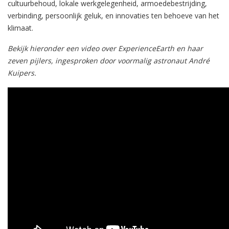
cultuurbehoud, lokale werkgelegenheid, armoedebestrijding,
verbinding, persoonlijk geluk, en innovaties ten behoeve van het
klimaat.
Bekijk hieronder een video over ExperienceEarth en haar
zeven pijlers,
ingesproken door voormalig astronaut André
Kuipers.