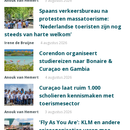
Anouk van Hemert
5 augustus 2026
Spaans verkeersbureau na
protesten massatoerisme:
‘Nederlandse toeristen zijn nog
steeds van harte welkom’
Irene de Bruijne
4 augustus 2026
Corendon organiseert
studiereizen naar Bonaire &
Curaçao en Gambia
Anouk van Hemert
4 augustus 2026
Curaçao laat ruim 1.000
scholieren kennismaken met
toerismesector
Anouk van Hemert
3 augustus 2026
‘Fly As You Are’: KLM en andere
reisorganisaties varen mee