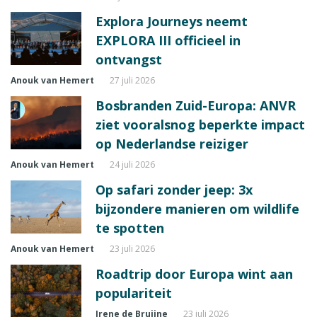
Explora Journeys neemt
EXPLORA III officieel in
ontvangst
Anouk van Hemert
27 juli 2026
Bosbranden Zuid-Europa: ANVR
ziet vooralsnog beperkte impact
op Nederlandse reiziger
Anouk van Hemert
24 juli 2026
Op safari zonder jeep: 3x
bijzondere manieren om wildlife
te spotten
Anouk van Hemert
23 juli 2026
Roadtrip door Europa wint aan
populariteit
Irene de Bruijne
23 juli 2026