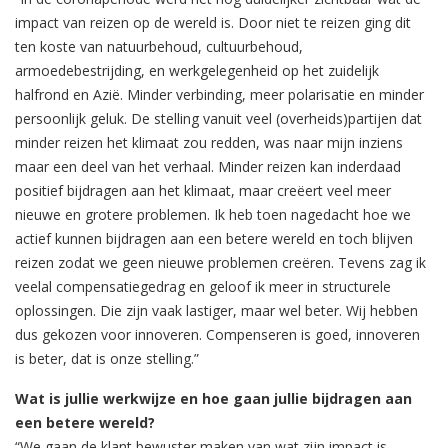
impact van reizen op de wereld is. Door niet te reizen ging dit
ten koste van natuurbehoud, cultuurbehoud,
armoedebestrijding, en werkgelegenheid op het zuidelijk
halfrond en Azië. Minder verbinding, meer polarisatie en minder
persoonlijk geluk. De stelling vanuit veel (overheids)partijen dat
minder reizen het klimaat zou redden, was naar mijn inziens
maar een deel van het verhaal. Minder reizen kan inderdaad
positief bijdragen aan het klimaat, maar creëert veel meer
nieuwe en grotere problemen. Ik heb toen nagedacht hoe we
actief kunnen bijdragen aan een betere wereld en toch blijven
reizen zodat we geen nieuwe problemen creëren. Tevens zag ik
veelal compensatiegedrag en geloof ik meer in structurele
oplossingen. Die zijn vaak lastiger, maar wel beter. Wij hebben
dus gekozen voor innoveren. Compenseren is goed, innoveren
is beter, dat is onze stelling.”
Wat is jullie werkwijze en hoe gaan jullie bijdragen aan
een betere wereld?
“We gaan de klant bewuster maken van wat zijn impact is