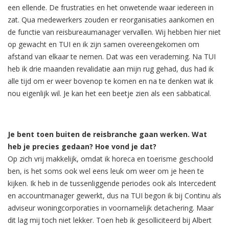
een ellende. De frustraties en het onwetende waar iedereen in
zat. Qua medewerkers zouden er reorganisaties aankomen en
de functie van reisbureaumanager vervallen. Wij hebben hier niet
op gewacht en TUI en ik zijn samen overeengekomen om
afstand van elkaar te nemen. Dat was een verademing. Na TUI
heb ik drie maanden revalidatie aan mijn rug gehad, dus had ik
alle tijd om er weer bovenop te komen en na te denken wat ik
nou eigenlijk wil. Je kan het een beetje zien als een sabbatical.
Je bent toen buiten de reisbranche gaan werken. Wat
heb je precies gedaan? Hoe vond je dat?
Op zich vrij makkelijk, omdat ik horeca en toerisme geschoold
ben, is het soms ook wel eens leuk om weer om je heen te
kijken. Ik heb in de tussenliggende periodes ook als Intercedent
en accountmanager gewerkt, dus na TUI begon ik bij Continu als
adviseur woningcorporaties in voornamelijk detachering. Maar
dit lag mij toch niet lekker. Toen heb ik gesolliciteerd bij Albert