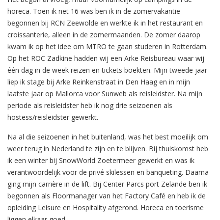
horeca. Toen ik net 16 was ben ik in de zomervakantie
begonnen bij RCN Zeewolde en werkte ik in het restaurant en
croissanterie, alleen in de zomermaanden. De zomer daarop
kwam ik op het idee om MTRO te gaan studeren in Rotterdam.
Op het ROC Zadkine hadden wij een Arke Reisbureau waar wij
één dag in de week reizen en tickets boekten. Mijn tweede jaar
liep ik stage bij Arke Reinkenstraat in Den Haag en in mijn
laatste jaar op Mallorca voor Sunweb als reisleidster. Na mijn
periode als reisleidster heb ik nog drie seizoenen als
hostess/reisleidster gewerkt.
Na al die seizoenen in het buitenland, was het best moeilijk om
weer terug in Nederland te zijn en te blijven. Bij thuiskomst heb
ik een winter bij SnowWorld Zoetermeer gewerkt en was ik
verantwoordelijk voor de privé skilessen en banqueting. Daarna
ging mijn carrière in de lift. Bij Center Parcs port Zelande ben ik
begonnen als Floormanager van het Factory Café en heb ik de
opleiding Leisure en Hospitality afgerond. Horeca en toerisme
liggen elkaar goed.