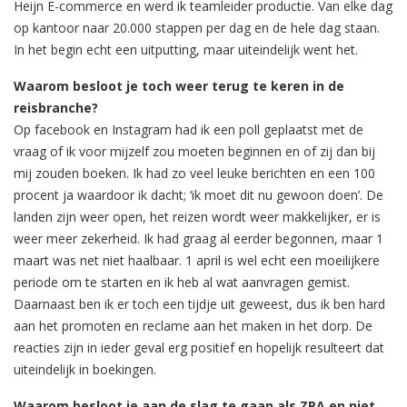
Heijn E-commerce en werd ik teamleider productie. Van elke dag
op kantoor naar 20.000 stappen per dag en de hele dag staan.
In het begin echt een uitputting, maar uiteindelijk went het.
Waarom besloot je toch weer terug te keren in de
reisbranche?
Op facebook en Instagram had ik een poll geplaatst met de
vraag of ik voor mijzelf zou moeten beginnen en of zij dan bij
mij zouden boeken. Ik had zo veel leuke berichten en een 100
procent ja waardoor ik dacht; ‘ik moet dit nu gewoon doen’. De
landen zijn weer open, het reizen wordt weer makkelijker, er is
weer meer zekerheid. Ik had graag al eerder begonnen, maar 1
maart was net niet haalbaar. 1 april is wel echt een moeilijkere
periode om te starten en ik heb al wat aanvragen gemist.
Daarnaast ben ik er toch een tijdje uit geweest, dus ik ben hard
aan het promoten en reclame aan het maken in het dorp. De
reacties zijn in ieder geval erg positief en hopelijk resulteert dat
uiteindelijk in boekingen.
Waarom besloot je aan de slag te gaan als ZRA en niet