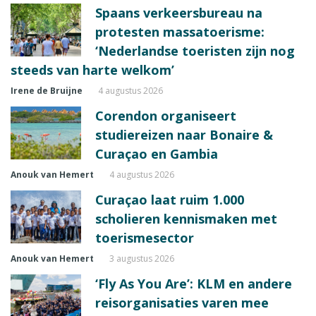
Spaans verkeersbureau na
protesten massatoerisme:
‘Nederlandse toeristen zijn nog
steeds van harte welkom’
Irene de Bruijne
4 augustus 2026
Corendon organiseert
studiereizen naar Bonaire &
Curaçao en Gambia
Anouk van Hemert
4 augustus 2026
Curaçao laat ruim 1.000
scholieren kennismaken met
toerismesector
Anouk van Hemert
3 augustus 2026
‘Fly As You Are’: KLM en andere
reisorganisaties varen mee