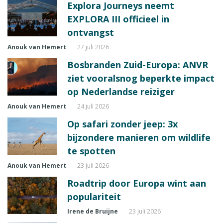
Explora Journeys neemt
EXPLORA III officieel in
ontvangst
Anouk van Hemert
27 juli 2026
Bosbranden Zuid-Europa: ANVR
ziet vooralsnog beperkte impact
op Nederlandse reiziger
Anouk van Hemert
24 juli 2026
Op safari zonder jeep: 3x
bijzondere manieren om wildlife
te spotten
Anouk van Hemert
23 juli 2026
Roadtrip door Europa wint aan
populariteit
Irene de Bruijne
23 juli 2026