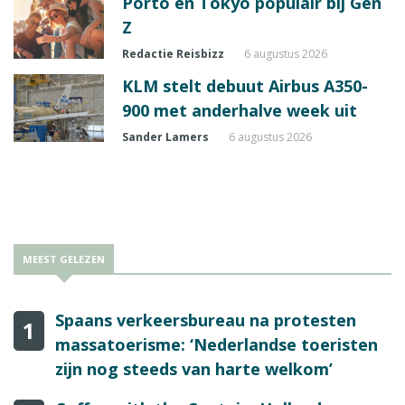
Porto en Tokyo populair bij Gen
Z
Redactie Reisbizz
6 augustus 2026
KLM stelt debuut Airbus A350-
900 met anderhalve week uit
Sander Lamers
6 augustus 2026
MEEST GELEZEN
Spaans verkeersbureau na protesten
1
massatoerisme: ‘Nederlandse toeristen
zijn nog steeds van harte welkom’