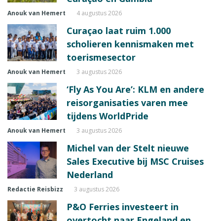
Anouk van Hemert
4 augustus 2026
Curaçao laat ruim 1.000
scholieren kennismaken met
toerismesector
Anouk van Hemert
3 augustus 2026
‘Fly As You Are’: KLM en andere
reisorganisaties varen mee
tijdens WorldPride
Anouk van Hemert
3 augustus 2026
Michel van der Stelt nieuwe
Sales Executive bij MSC Cruises
Nederland
Redactie Reisbizz
3 augustus 2026
P&O Ferries investeert in
overtocht naar Engeland en