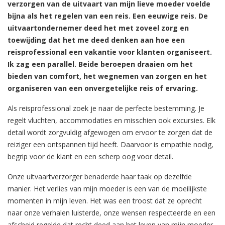
verzorgen van de uitvaart van mijn lieve moeder voelde
bijna als het regelen van een reis. Een eeuwige reis. De
uitvaartondernemer deed het met zoveel zorg en
toewijding dat het me deed denken aan hoe een
reisprofessional een vakantie voor klanten organiseert.
Ik zag een parallel. Beide beroepen draaien om het
bieden van comfort, het wegnemen van zorgen en het
organiseren van een onvergetelijke reis of ervaring.
Als reisprofessional zoek je naar de perfecte bestemming. Je
regelt vluchten, accommodaties en misschien ook excursies. Elk
detail wordt zorgvuldig afgewogen om ervoor te zorgen dat de
reiziger een ontspannen tijd heeft. Daarvoor is empathie nodig,
begrip voor de klant en een scherp oog voor detail.
Onze uitvaartverzorger benaderde haar taak op dezelfde
manier. Het verlies van mijn moeder is een van de moeilijkste
momenten in mijn leven. Het was een troost dat ze oprecht
naar onze verhalen luisterde, onze wensen respecteerde en een
afscheid regelde dat recht deed aan het leven van mijn moeder.