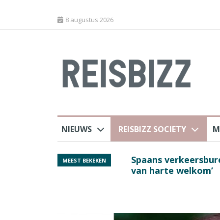
8 augustus 2026
NIEUWS
REISBIZZ SOCIETY
M
rland
Spaans verkeersbure
MEEST BEKEKEN
van harte welkom’