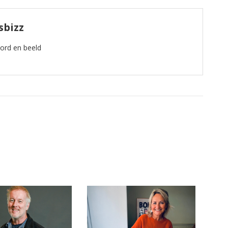
sbizz
oord en beeld