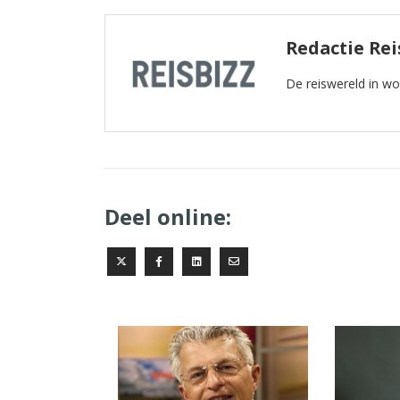
Redactie Rei
De reiswereld in w
Deel online: