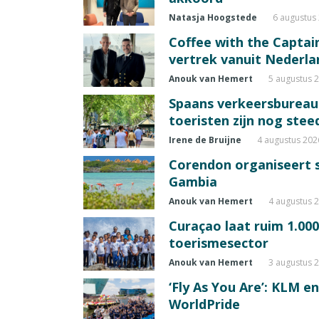
Natasja Hoogstede
6 augustus
Coffee with the Captain
vertrek vanuit Nederla
Anouk van Hemert
5 augustus 
Spaans verkeersbureau
toeristen zijn nog ste
Irene de Bruijne
4 augustus 202
Corendon organiseert s
Gambia
Anouk van Hemert
4 augustus 
Curaçao laat ruim 1.00
toerismesector
Anouk van Hemert
3 augustus 
‘Fly As You Are’: KLM e
WorldPride