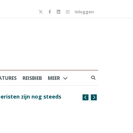
Inloggen
ATURES
REISBIEB
MEER
risten zijn nog steeds
Coffee with the Captain