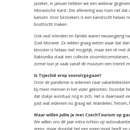
Jazeker, in januari hebben we een webinar gegeven
Moravische Karst. Die aflevering was toen net d
kanoën. Voor bezoekers is een kanotocht helaas ni
boottocht maken.
Ook veel vrienden en familie waren nieuwsgierig naar
Zuid-Moravië. Ze wilden graag weten waar dat dan 
klooster is helaas niet mogelijk, maar een rit met
Rakovníka staat een collectie stoomlocomotieven, 
zomer kun je vaak vanaf dit museum een treinrit m
Is Tsjechië erop vooruitgegaan?
Door de pandemie is iedereen naar vakantiebestemmi
bij meer mensen in het vizier gekomen. Doordat he
dat stukje avontuur nog in zich. Het is daarnaast e
juist wat iedereen nu graag wil. Wandelen, fietsen,
Waar willen jullie je met CzechTourism op ga
We willen ons dit jaar extra richten op autovakanti
grens, maar doordat het een eigen munt heeft en an