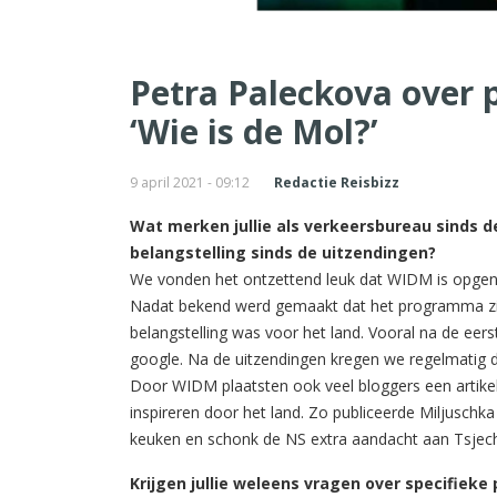
Petra Paleckova over p
‘Wie is de Mol?’
9 april 2021 - 09:12
Redactie Reisbizz
Wat merken jullie als verkeersbureau sinds d
belangstelling sinds de uitzendingen?
We vonden het ontzettend leuk dat WIDM is opgeno
Nadat bekend werd gemaakt dat het programma zich
belangstelling was voor het land. Vooral na de eer
google. Na de uitzendingen kregen we regelmatig d
Door WIDM plaatsten ook veel bloggers een artikel
inspireren door het land. Zo publiceerde Miljuschk
keuken en schonk de NS extra aandacht aan Tsjech
Krijgen jullie weleens vragen over specifieke