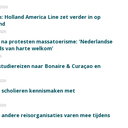
 2026
: Holland America Line zet verder in op
nd
2026
 na protesten massatoerisme: ‘Nederlandse
eds van harte welkom’
6
tudiereizen naar Bonaire & Curaçao en
2026
0 scholieren kennismaken met
2026
n andere reisorganisaties varen mee tijdens