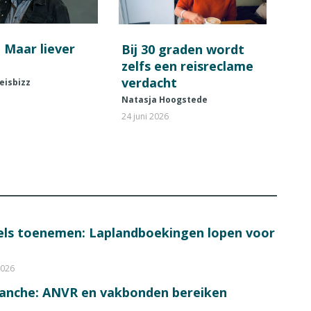
! Maar liever
Bij 30 graden wordt
zelfs een reisreclame
verdacht
eisbizz
Natasja Hoogstede
24 juni 2026
bels toenemen: Laplandboekingen lopen voor
2026
ranche: ANVR en vakbonden bereiken