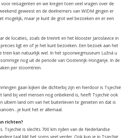
 voor reisagenten en we kregen toen veel vragen over de
at weekend geweest en de deelnemers van WIDM gingen er
et mogelijk, maar je kunt de grot wel bezoeken en er een
 de locaties, zoals de treinrit en het klooster Jaroslavice in
precies ligt en of je het kunt bezoeken. Een bezoek aan het
 de trein kan natuurlijk wel. In het spoorwegmuseum Lužná u
sommige nog uit de periode van Oostenrijk-Hongarije. In de
aken per stoomtrein.
ngen gaan kijken die dichterbij zijn en hierdoor is Tsjechië
t land bij veel mensen nog onbekend is, heeft Tsjechië ook
en ultiem land om van het buitenleven te genieten en dat is
 kanoën…je kunt het er allemaal.
an richten?
es. Tsjechië is slechts 700 km rijden van de Nederlandse
dere taal lijkt het soms veel verder. Ook kun je in Tsjechië