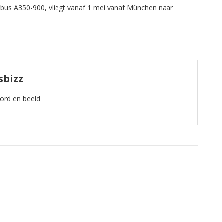
irbus A350-900, vliegt vanaf 1 mei vanaf München naar
sbizz
oord en beeld