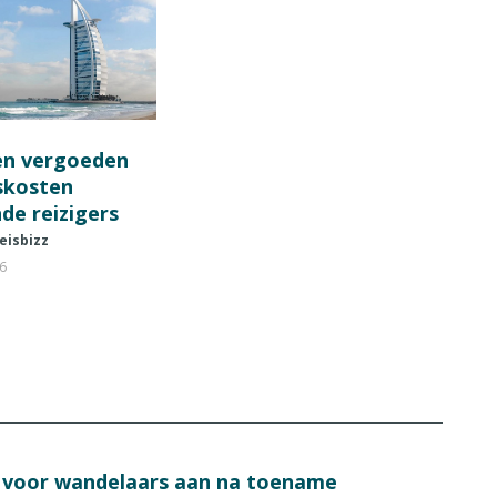
en vergoeden
fskosten
de reizigers
eisbizz
26
s voor wandelaars aan na toename