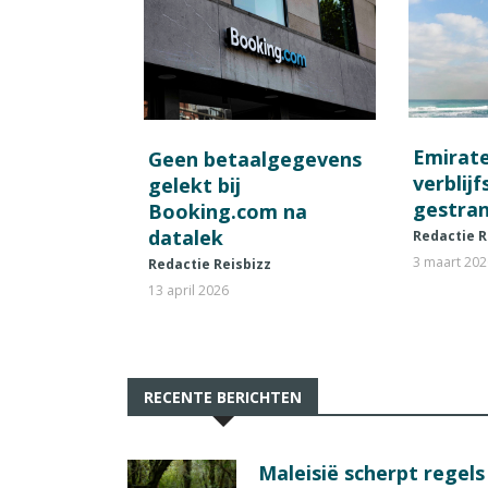
Emirat
Geen betaalgegevens
verblij
gelekt bij
gestran
Booking.com na
datalek
Redactie R
3 maart 20
Redactie Reisbizz
13 april 2026
RECENTE BERICHTEN
Maleisië scherpt regel