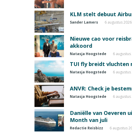
KLM stelt debuut Airbu
Sander Lamers
6 augustus 2026
Nieuwe cao voor reisb
akkoord
Natasja Hoogstede
6 augustus
TUI fly breidt vluchten
Natasja Hoogstede
6 augustus
ANVR: Check je beste
Natasja Hoogstede
6 augustus
Daniëlle van Oeveren u
Month van juli
Redactie Reisbizz
6 augustus 2