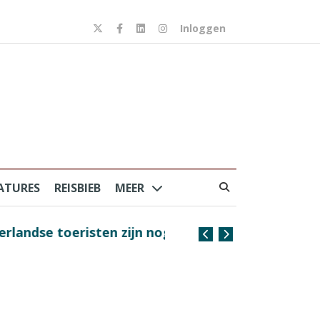
Inloggen
ATURES
REISBIEB
MEER
risten zijn nog steeds
Coffee with the Captain