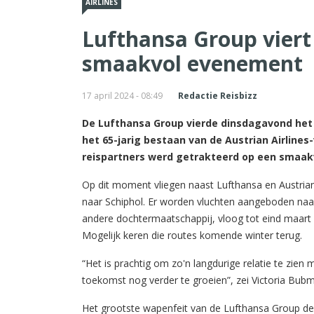
AIRLINES
Lufthansa Group viert
smaakvol evenement
17 april 2024 - 08:49
Redactie Reisbizz
De Lufthansa Group vierde dinsdagavond het 6
het 65-jarig bestaan van de Austrian Airlines
reispartners werd getrakteerd op een smaak
Op dit moment vliegen naast Lufthansa en Austrian
naar Schiphol. Er worden vluchten aangeboden naa
andere dochtermaatschappij, vloog tot eind maart
Mogelijk keren die routes komende winter terug.
“Het is prachtig om zo'n langdurige relatie te zien
toekomst nog verder te groeien”, zei Victoria Bub
Het grootste wapenfeit van de Lufthansa Group de k