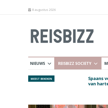
8 augustus 2026
NIEUWS
REISBIZZ SOCIETY
M
rland
Spaans verkeersbure
MEEST BEKEKEN
van harte welkom’