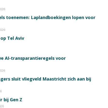
2026
bels toenemen: Laplandboekingen lopen voor
2026
op Tel Aviv
e AI-transparantieregels voor
2026
ers sluit vliegveld Maastricht zich aan bij
26
r bij Gen Z
026