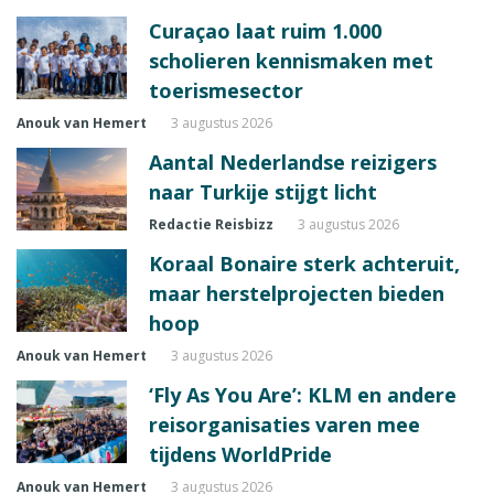
Curaçao laat ruim 1.000
scholieren kennismaken met
toerismesector
Anouk van Hemert
3 augustus 2026
Aantal Nederlandse reizigers
naar Turkije stijgt licht
Redactie Reisbizz
3 augustus 2026
Koraal Bonaire sterk achteruit,
maar herstelprojecten bieden
hoop
Anouk van Hemert
3 augustus 2026
‘Fly As You Are’: KLM en andere
reisorganisaties varen mee
tijdens WorldPride
Anouk van Hemert
3 augustus 2026