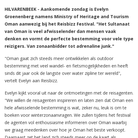
HILVARENBEEK - Aankomende zondag is Evelyn
Groenenberg namens Ministry of Heritage and Tourism
Oman aanwezig bij het Reisbizz Festival. "Het Sultanaat
van Oman is veel afwisselender dan mensen vaak
denken en vormt de perfecte bestemming voor vele type
reizigers. Van zonaanbidder tot adrenaline junk."
"Oman gaat zich steeds meer ontwikkelen als outdoor
bestemming met veel wandel- en fietsmogelijkheden en heeft
sinds dit jaar ook de langste over water zipline ter wereld",
vertelt Evelyn aan Reisbizz.
Evelyn kijkt vooral uit naar de ontmoetingen met de reisagenten.
"We willen de reisagenten inspireren en laten zien dat Oman een
hele afwisselende bestemming is wat, zeker nu, leuk is om te
boeken voor winterzonaanvragen. We zullen tijdens het festival
de agenten vol enthousiasme informeren over Oman waarbij
we graag meedenken over hoe je Oman het beste verkoopt.
Daarnaast zet het land zich steeds meer op de kaart als