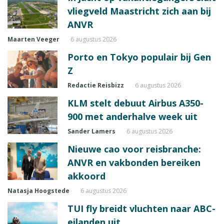
vliegveld Maastricht zich aan bij
ANVR
Maarten Veeger
6 augustus 2026
Porto en Tokyo populair bij Gen
Z
Redactie Reisbizz
6 augustus 2026
KLM stelt debuut Airbus A350-
900 met anderhalve week uit
Sander Lamers
6 augustus 2026
Nieuwe cao voor reisbranche:
ANVR en vakbonden bereiken
akkoord
Natasja Hoogstede
6 augustus 2026
TUI fly breidt vluchten naar ABC-
eilanden uit