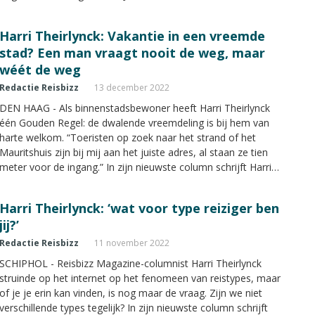
handdruk: ik heb mazzel (zelden) of ‘dat wordt weer een
verloren middag’ (een boomer met een loi-cursus
Harri Theirlynck: Vakantie in een vreemde
archeologie)", schrijft Harri in z'n nieuwe column.
stad? Een man vraagt nooit de weg, maar
wéét de weg
Redactie Reisbizz
13 december 2022
DEN HAAG - Als binnenstadsbewoner heeft Harri Theirlynck
één Gouden Regel: de dwalende vreemdeling is bij hem van
harte welkom. “Toeristen op zoek naar het strand of het
Mauritshuis zijn bij mij aan het juiste adres, al staan ze tien
meter voor de ingang.” In zijn nieuwste column schrijft Harri
over de hulpvragende toerist.
Harri Theirlynck: ‘wat voor type reiziger ben
jij?’
Redactie Reisbizz
11 november 2022
SCHIPHOL - Reisbizz Magazine-columnist Harri Theirlynck
struinde op het internet op het fenomeen van reistypes, maar
of je je erin kan vinden, is nog maar de vraag. Zijn we niet
verschillende types tegelijk? In zijn nieuwste column schrijft