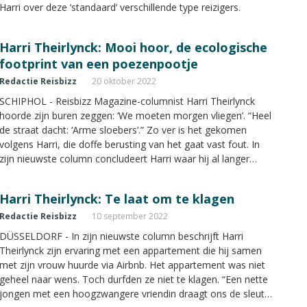
Harri over deze ‘standaard’ verschillende type reizigers.
Harri Theirlynck: Mooi hoor, de ecologische
footprint van een poezenpootje
Redactie Reisbizz
20 oktober 2022
SCHIPHOL - Reisbizz Magazine-columnist Harri Theirlynck
hoorde zijn buren zeggen: ‘We moeten morgen vliegen’. “Heel
de straat dacht: ‘Arme sloebers’.” Zo ver is het gekomen
volgens Harri, die doffe berusting van het gaat vast fout. In
zijn nieuwste column concludeert Harri waar hij al langer
bang voor is: “We zijn het onbezorgde plezier van het product
Reizen aan het verkloten.”
Harri Theirlynck: Te laat om te klagen
Redactie Reisbizz
10 september 2022
DÜSSELDORF - In zijn nieuwste column beschrijft Harri
Theirlynck zijn ervaring met een appartement die hij samen
met zijn vrouw huurde via Airbnb. Het appartement was niet
geheel naar wens. Toch durfden ze niet te klagen. “Een nette
jongen met een hoogzwangere vriendin draagt ons de sleutel