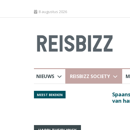
8 augustus 2026
NIEUWS
REISBIZZ SOCIETY
M
rland
Spaans verkeersbure
MEEST BEKEKEN
van harte welkom’