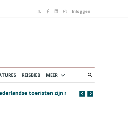
Inloggen
ATURES
REISBIEB
MEER
risten zijn nog steeds
Coffee with the Captain