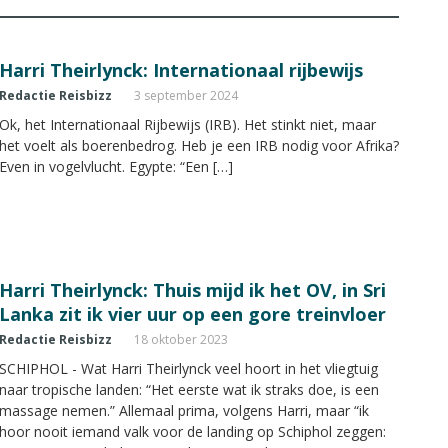
Harri Theirlynck: Internationaal rijbewijs
Redactie Reisbizz
3 september 2024
Ok, het Internationaal Rijbewijs (IRB). Het stinkt niet, maar
het voelt als boerenbedrog. Heb je een IRB nodig voor Afrika?
Even in vogelvlucht. Egypte: “Een […]
Harri Theirlynck: Thuis mijd ik het OV, in Sri
Lanka zit ik vier uur op een gore treinvloer
Redactie Reisbizz
18 oktober 2023
SCHIPHOL - Wat Harri Theirlynck veel hoort in het vliegtuig
naar tropische landen: “Het eerste wat ik straks doe, is een
massage nemen.” Allemaal prima, volgens Harri, maar “ik
hoor nooit iemand valk voor de landing op Schiphol zeggen: