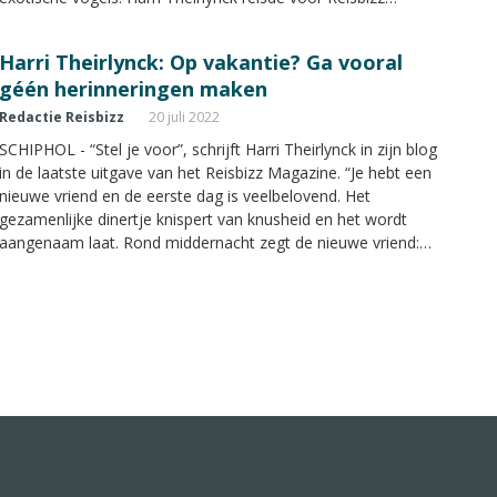
Magazine af naar het eiland met de drie R’s: Reggae, Rum en
Rasta.
Harri Theirlynck: Op vakantie? Ga vooral
géén herinneringen maken
Redactie Reisbizz
20 juli 2022
SCHIPHOL - “Stel je voor”, schrijft Harri Theirlynck in zijn blog
in de laatste uitgave van het Reisbizz Magazine. “Je hebt een
nieuwe vriend en de eerste dag is veelbelovend. Het
gezamenlijke dinertje knispert van knusheid en het wordt
aangenaam laat. Rond middernacht zegt de nieuwe vriend:
‘Liefste, laten we herinneringen maken, en ze levend houden
tot in de eeuwigheid.’ (Hij wil zoenen.)” Harri schrijft in zijn
nieuwste blog over het maken van herinneringen.