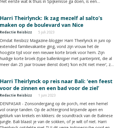
‘Het eerste wat ik thuis in Spijkenisse ga doen, is een
massage nemen’.” Vakantiegedrag, Harri schrijft erover in zijn
nieuwste column voor Reisbizz Magazine.
Harri Theirlynck: Ik zag mezelf al salto’s
maken op de boulevard van Nice
Redactie Reisbizz
5 juli 2023
Omdat Reisbizz Magazine-blogger Harri Theirlynck in juni op
extended familievakantie ging, vond zijn vrouw het de
hoogste tijd voor een nieuwe korte broek voor hem. Zijn
huidige korte broek (type ballenknijper met panterprint, die al
meer dan 25 jaar trouwe dienst doet) ‘kon echt niet meer’, zei
ze. In de nieuwste uitgave blogt Harri over zijn zoektocht naar
de perfecte korte broek voor op vakantie.
Harri Theirlynck op reis naar Bali: ‘een feest
voor de zinnen en een bad voor de ziel’
Redactie Reisbizz
1 juni 2023
DENPASAR - Zonsondergang op de porch, met een hemel
vol oranje tanden. Op de achtergrond krijsende apen en
geblurk van krekels en kikkers: de soundtrack van de Balinese
jungle. Bali blaast je van de sokken, of je wilt of niet. Harri
Theirlynck ontdekte met TUI dit verre Indonesische oord en