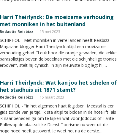
deelt in Reisbizz Magazine de hoogtepunten van zijn reis.
Harri Theirlynck: De moeizame verhouding
met monniken in het buitenland
Redactie Reisbizz
15 mei 2023
SCHIPHOL - Met monniken in verre landen heeft Reisbizz
Magazine-blogger Harri Theirlynck altijd een moeizame
verhouding gehad. “Leuk hoor die oranje gewaden, die kekke
parasolletjes boven de bedelnap met die schijnheilige tronies
erboven”, stelt hij cynisch. In zijn nieuwste blog legt hij
haarfijn uit waarom die verhouding zo moeizaam is.
Harri Theirlynck: Wat kan jou het schelen of
het stadhuis uit 1871 stamt?
Redactie Reisbizz
15 maart 2023
SCHIPHOL - "In het algemeen haat ik gidsen. Meestal is een
gids zonde van je tijd. Ik sta altijd te bidden in de hotellift, als
ik naar beneden ga om te kijken wat voor Jodocus of Tante
Pollewop de plaatselijke Dienst Toerisme nu weer uit de
hoge hoed heeft getoverd. Je weet het na de eerste