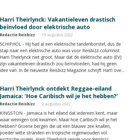
van hun Düsseldorfse ‘luxe’ appartement over. Dat betekent
machteloosheid.”
Harri Theirlynck: Vakantieleven drastisch
beïnvloed door elektrische auto
Redactie Reisbizz
15 augustus 2022
SCHIPHOL - Hij had al een elektrische tandenborstel, dus de
stap naar een elektrische auto was voor Reisbizz-columnist
Harri Theirlynck niet groot. Maar dat de elektrische auto (EV)
zijn vakantieleven drastisch zou beïnvloeden, had hij geen
idee van. In de nieuwste Reisbizz Magazine schrijft Harri over
zijn ervaringen met het reizen met elektrische auto.
Harri Theirlynck ontdekt Reggae-eiland
Jamaica: ‘Hoe Caribisch wil je het hebben?’
Redactie Reisbizz
2 augustus 2022
KINGSTON - Jamaica is het eiland dat iedereen kent, maar
waar weinigen ooit kwamen. Maar hoe Caribisch wil je het
hebben? Groene bergen die uit een blauwe zee knallen,
poeder witte stranden en tropische regenwouden vol
exotische vogels. Harri Theirlynck reisde voor Reisbizz