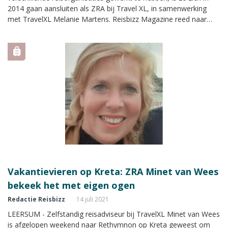
2014 gaan aansluiten als ZRA bij Travel XL, in samenwerking
met TravelXL Melanie Martens. Reisbizz Magazine reed naar
Leersum om een kijkje te nemen bij haar thuis. “Het is net een
echt reisbureau hé!”
Vakantievieren op Kreta: ZRA Minet van Wees
bekeek het met eigen ogen
Redactie Reisbizz
14 juli 2021
LEERSUM - Zelfstandig reisadviseur bij TravelXL Minet van Wees
is afgelopen weekend naar Rethymnon op Kreta geweest om