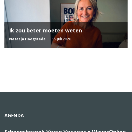
Ik zou beter moeten weten
Natasja Hoogstede
19 juli 2026
AGENDA
Scheepsbezoek Virgin Voyages x WavesOnline