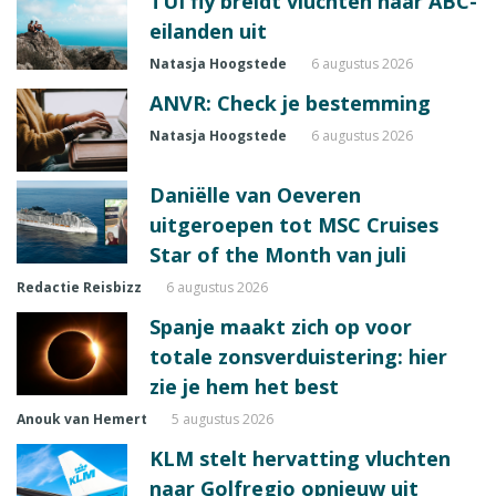
TUI fly breidt vluchten naar ABC-
eilanden uit
Natasja Hoogstede
6 augustus 2026
ANVR: Check je bestemming
Natasja Hoogstede
6 augustus 2026
Daniëlle van Oeveren
uitgeroepen tot MSC Cruises
Star of the Month van juli
Redactie Reisbizz
6 augustus 2026
Spanje maakt zich op voor
totale zonsverduistering: hier
zie je hem het best
Anouk van Hemert
5 augustus 2026
KLM stelt hervatting vluchten
naar Golfregio opnieuw uit