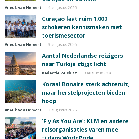
Anouk van Hemert
4 augustus 2026
Curaçao laat ruim 1.000
scholieren kennismaken met
toerismesector
Anouk van Hemert
3 augustus 2026
Aantal Nederlandse reizigers
naar Turkije stijgt licht
Redactie Reisbizz
3 augustus 2026
Koraal Bonaire sterk achteruit,
maar herstelprojecten bieden
hoop
Anouk van Hemert
3 augustus 2026
‘Fly As You Are’: KLM en andere
reisorganisaties varen mee
tijdens WorldPride