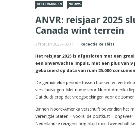
BESTEMMINGEN
NIEUWS
ANVR: reisjaar 2025 sl
Canada wint terrein
3 februari 2026 - 08:11
Redactie Reisbizz
Het reisjaar 2025 is afgesloten met een groe
een onverwachte impuls, met een plus van 9 p
gebaseerd op data van ruim 25.000 consumen
De gemiddelde periode tussen boeken en vertrek bl
verschuivingen. Met name voor Noord-Amerika liep
Dat duidt erop dat vroegboekingen voor de zomer v
Binnen Noord-Amerika verschuift bovendien het ma
Verenigde Staten – vooral de oostkust – ongeveer 1
Nederlandse reizigers nog altijd ruim tweeënhalf k