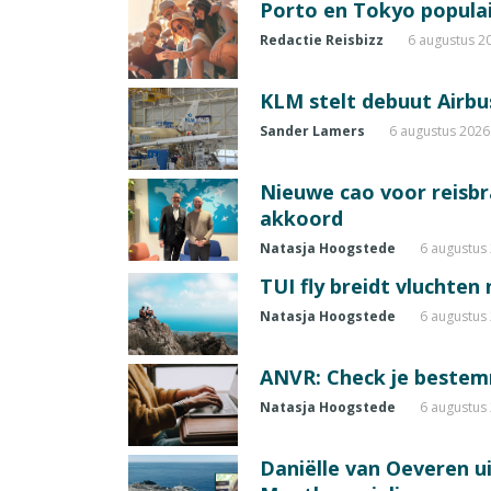
Porto en Tokyo populai
Redactie Reisbizz
6 augustus 2
KLM stelt debuut Airbu
Sander Lamers
6 augustus 2026
Nieuwe cao voor reisb
akkoord
Natasja Hoogstede
6 augustus
TUI fly breidt vluchten
Natasja Hoogstede
6 augustus
ANVR: Check je beste
Natasja Hoogstede
6 augustus
Daniëlle van Oeveren u