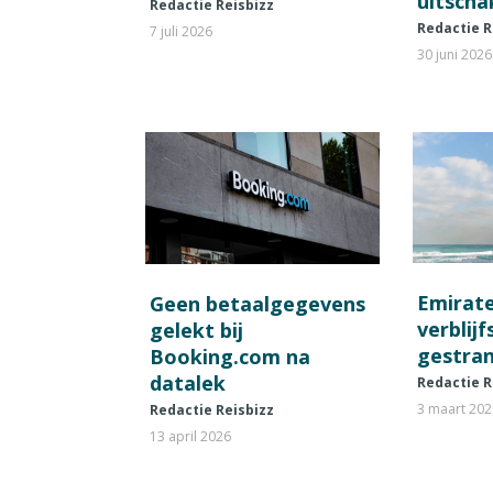
uitscha
Redactie Reisbizz
Redactie R
7 juli 2026
30 juni 2026
Emirat
Geen betaalgegevens
verblij
gelekt bij
gestran
Booking.com na
datalek
Redactie R
3 maart 20
Redactie Reisbizz
13 april 2026