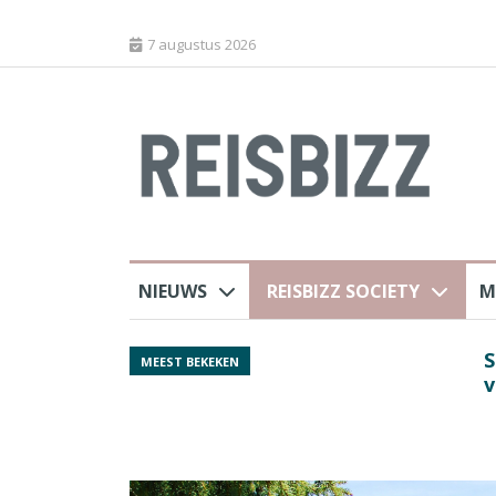
7 augustus 2026
NIEUWS
REISBIZZ SOCIETY
M
Spaans verkeersbure
MEEST BEKEKEN
van harte welkom’