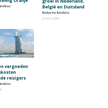
keling Oranje
groei in Nederland,
België en Duitsland
eisbizz
Redactie Reisbizz
22 mei 2026
en vergoeden
fskosten
de reizigers
eisbizz
26