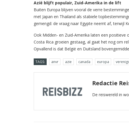
Azië blijft populair, Zuid-Amerika in de lift
Buiten Europa blijven vooral de verre bestemmingen
met Japan en Thailand als stabiele topbestemmingen 
gemengd: de vraag naar Egypte neemt af, terwijl Ken
Ook Midden- en Zuid-Amerika laten een positieve 
Costa Rica groeien gestaag, al gaat het nog om rela
Opvallend is dat België en Duitsland bovengemidde
TAGS:
anvr
azie
canada
europa
verenig
Redactie Rei
De reiswereld in w