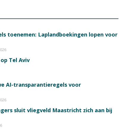
bels toenemen: Laplandboekingen lopen voor
2026
op Tel Aviv
e AI-transparantieregels voor
2026
ers sluit vliegveld Maastricht zich aan bij
26