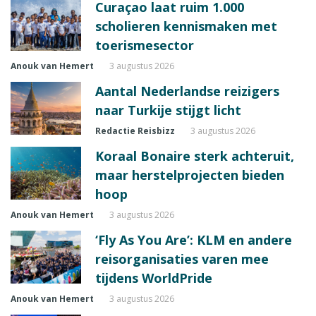
Curaçao laat ruim 1.000
scholieren kennismaken met
toerismesector
Anouk van Hemert
3 augustus 2026
Aantal Nederlandse reizigers
naar Turkije stijgt licht
Redactie Reisbizz
3 augustus 2026
Koraal Bonaire sterk achteruit,
maar herstelprojecten bieden
hoop
Anouk van Hemert
3 augustus 2026
‘Fly As You Are’: KLM en andere
reisorganisaties varen mee
tijdens WorldPride
Anouk van Hemert
3 augustus 2026