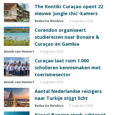
The Kontiki Curaçao opent 22
nieuwe ‘jungle chic’-kamers
Redactie Reisbizz
4 augustus 2026
Corendon organiseert
studiereizen naar Bonaire &
Curaçao en Gambia
Anouk van Hemert
4 augustus 2026
Curaçao laat ruim 1.000
scholieren kennismaken met
toerismesector
Anouk van Hemert
3 augustus 2026
Aantal Nederlandse reizigers
naar Turkije stijgt licht
Redactie Reisbizz
3 augustus 2026
Koraal Bonaire sterk achteruit,