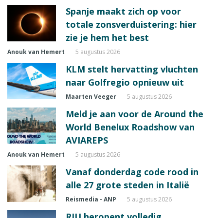
Spanje maakt zich op voor
totale zonsverduistering: hier
zie je hem het best
Anouk van Hemert
5 augustus 2026
KLM stelt hervatting vluchten
naar Golfregio opnieuw uit
Maarten Veeger
5 augustus 2026
Meld je aan voor de Around the
World Benelux Roadshow van
AVIAREPS
Anouk van Hemert
5 augustus 2026
Vanaf donderdag code rood in
alle 27 grote steden in Italië
Reismedia - ANP
5 augustus 2026
RIU heropent volledig