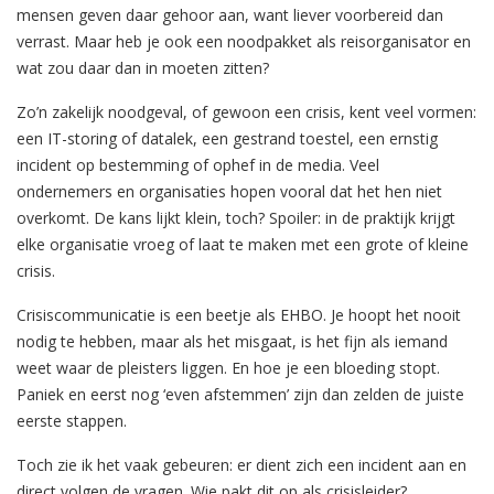
mensen geven daar gehoor aan, want liever voorbereid dan
verrast. Maar heb je ook een noodpakket als reisorganisator en
wat zou daar dan in moeten zitten?
Zo’n zakelijk noodgeval, of gewoon een crisis, kent veel vormen:
een IT-storing of datalek, een gestrand toestel, een ernstig
incident op bestemming of ophef in de media. Veel
ondernemers en organisaties hopen vooral dat het hen niet
overkomt. De kans lijkt klein, toch? Spoiler: in de praktijk krijgt
elke organisatie vroeg of laat te maken met een grote of kleine
crisis.
Crisiscommunicatie is een beetje als EHBO. Je hoopt het nooit
nodig te hebben, maar als het misgaat, is het fijn als iemand
weet waar de pleisters liggen. En hoe je een bloeding stopt.
Paniek en eerst nog ‘even afstemmen’ zijn dan zelden de juiste
eerste stappen.
Toch zie ik het vaak gebeuren: er dient zich een incident aan en
direct volgen de vragen. Wie pakt dit op als crisisleider?