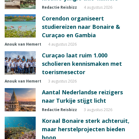
Redactie Reisbizz
4 augustus 2026
Corendon organiseert
studiereizen naar Bonaire &
Curaçao en Gambia
Anouk van Hemert
4 augustus 2026
Curaçao laat ruim 1.000
scholieren kennismaken met
toerismesector
Anouk van Hemert
3 augustus 2026
Aantal Nederlandse reizigers
naar Turkije stijgt licht
Redactie Reisbizz
3 augustus 2026
Koraal Bonaire sterk achteruit,
maar herstelprojecten bieden
hoop