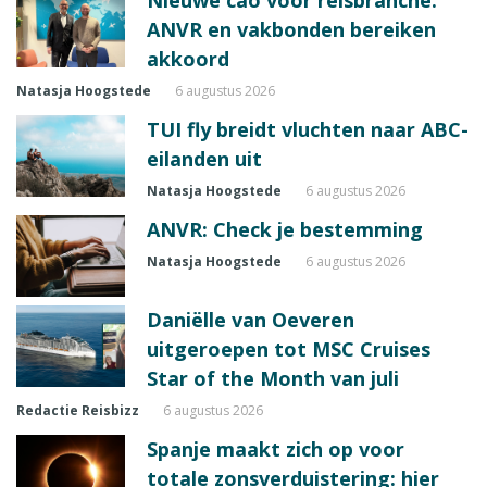
Nieuwe cao voor reisbranche:
ANVR en vakbonden bereiken
akkoord
Natasja Hoogstede
6 augustus 2026
TUI fly breidt vluchten naar ABC-
eilanden uit
Natasja Hoogstede
6 augustus 2026
ANVR: Check je bestemming
Natasja Hoogstede
6 augustus 2026
Daniëlle van Oeveren
uitgeroepen tot MSC Cruises
Star of the Month van juli
Redactie Reisbizz
6 augustus 2026
Spanje maakt zich op voor
totale zonsverduistering: hier