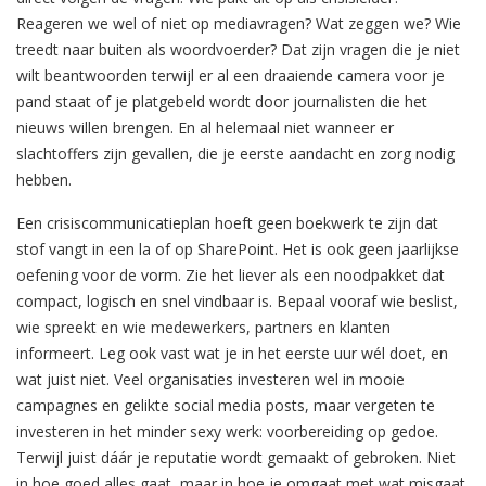
Reageren we wel of niet op mediavragen? Wat zeggen we? Wie
treedt naar buiten als woordvoerder? Dat zijn vragen die je niet
wilt beantwoorden terwijl er al een draaiende camera voor je
pand staat of je platgebeld wordt door journalisten die het
nieuws willen brengen. En al helemaal niet wanneer er
slachtoffers zijn gevallen, die je eerste aandacht en zorg nodig
hebben.
Een crisiscommunicatieplan hoeft geen boekwerk te zijn dat
stof vangt in een la of op SharePoint. Het is ook geen jaarlijkse
oefening voor de vorm. Zie het liever als een noodpakket dat
compact, logisch en snel vindbaar is. Bepaal vooraf wie beslist,
wie spreekt en wie medewerkers, partners en klanten
informeert. Leg ook vast wat je in het eerste uur wél doet, en
wat juist niet. Veel organisaties investeren wel in mooie
campagnes en gelikte social media posts, maar vergeten te
investeren in het minder sexy werk: voorbereiding op gedoe.
Terwijl juist dáár je reputatie wordt gemaakt of gebroken. Niet
in hoe goed alles gaat, maar in hoe je omgaat met wat misgaat.