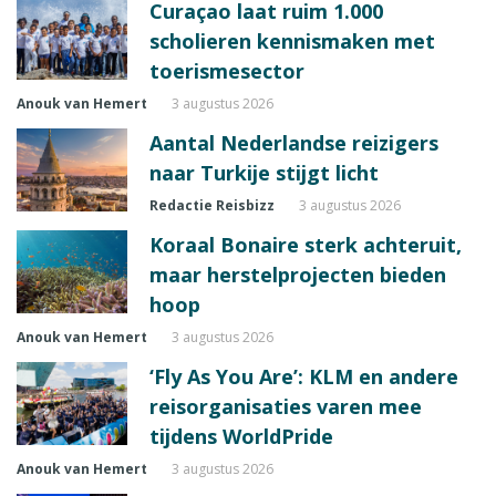
Curaçao laat ruim 1.000
scholieren kennismaken met
toerismesector
Anouk van Hemert
3 augustus 2026
Aantal Nederlandse reizigers
naar Turkije stijgt licht
Redactie Reisbizz
3 augustus 2026
Koraal Bonaire sterk achteruit,
maar herstelprojecten bieden
hoop
Anouk van Hemert
3 augustus 2026
‘Fly As You Are’: KLM en andere
reisorganisaties varen mee
tijdens WorldPride
Anouk van Hemert
3 augustus 2026