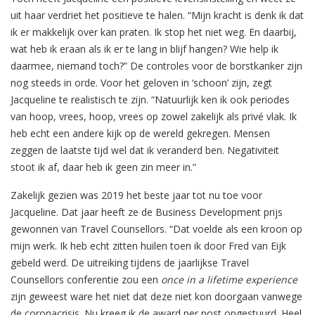
uit haar verdriet het positieve te halen. “Mijn kracht is denk ik dat
ik er makkelijk over kan praten. Ik stop het niet weg. En daarbij,
wat heb ik eraan als ik er te lang in blijf hangen? Wie help ik
daarmee, niemand toch?” De controles voor de borstkanker zijn
nog steeds in orde. Voor het geloven in ‘schoon’ zijn, zegt
Jacqueline te realistisch te zijn. “Natuurlijk ken ik ook periodes
van hoop, vrees, hoop, vrees op zowel zakelijk als privé vlak. Ik
heb echt een andere kijk op de wereld gekregen. Mensen
zeggen de laatste tijd wel dat ik veranderd ben. Negativiteit
stoot ik af, daar heb ik geen zin meer in.”
Zakelijk gezien was 2019 het beste jaar tot nu toe voor
Jacqueline. Dat jaar heeft ze de Business Development prijs
gewonnen van Travel Counsellors. “Dat voelde als een kroon op
mijn werk. Ik heb echt zitten huilen toen ik door Fred van Eijk
gebeld werd. De uitreiking tijdens de jaarlijkse Travel
Counsellors conferentie zou een
once in a lifetime experience
zijn geweest ware het niet dat deze niet kon doorgaan vanwege
de coronacrisis. Nu kreeg ik de award per post opgestuurd. Heel