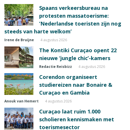
Spaans verkeersbureau na
protesten massatoerisme:
‘Nederlandse toeristen zijn nog
steeds van harte welkom’
Irene de Bruijne
4 augustus 2026
The Kontiki Curaçao opent 22
nieuwe ‘jungle chic’-kamers
Redactie Reisbizz
4 augustus 2026
Corendon organiseert
studiereizen naar Bonaire &
Curaçao en Gambia
Anouk van Hemert
4 augustus 2026
Curaçao laat ruim 1.000
scholieren kennismaken met
toerismesector