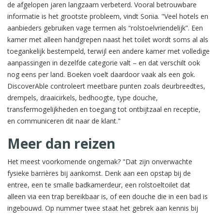
de afgelopen jaren langzaam verbeterd. Vooral betrouwbare
informatie is het grootste probleem, vindt Sonia. "Veel hotels en
aanbieders gebruiken vage termen als “rolstoelvriendelijk”. Een
kamer met alleen handgrepen naast het toilet wordt soms al als
toegankelijk bestempeld, terwijl een andere kamer met volledige
aanpassingen in dezelfde categorie valt – en dat verschilt ook
nog eens per land. Boeken voelt daardoor vaak als een gok.
DiscoverAble controleert meetbare punten zoals deurbreedtes,
drempels, draaicirkels, bedhoogte, type douche,
transfermogelijkheden en toegang tot ontbijtzaal en receptie,
en communiceren dit naar de klant."
Meer dan reizen
Het meest voorkomende ongemak? "Dat zijn onverwachte
fysieke barrières bij aankomst. Denk aan een opstap bij de
entree, een te smalle badkamerdeur, een rolstoeltoilet dat
alleen via een trap bereikbaar is, of een douche die in een bad is
ingebouwd. Op nummer twee staat het gebrek aan kennis bij