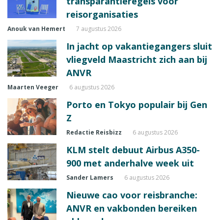
transparantieregels voor
reisorganisaties
Anouk van Hemert
7 augustus 2026
In jacht op vakantiegangers sluit
vliegveld Maastricht zich aan bij
ANVR
Maarten Veeger
6 augustus 2026
Porto en Tokyo populair bij Gen
Z
Redactie Reisbizz
6 augustus 2026
KLM stelt debuut Airbus A350-
900 met anderhalve week uit
Sander Lamers
6 augustus 2026
Nieuwe cao voor reisbranche:
ANVR en vakbonden bereiken