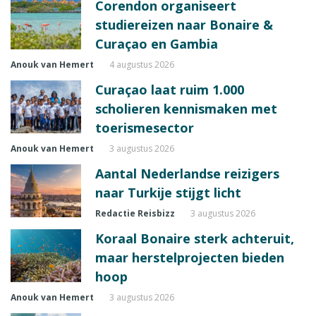
Corendon organiseert
studiereizen naar Bonaire &
Curaçao en Gambia
Anouk van Hemert
4 augustus 2026
Curaçao laat ruim 1.000
scholieren kennismaken met
toerismesector
Anouk van Hemert
3 augustus 2026
Aantal Nederlandse reizigers
naar Turkije stijgt licht
Redactie Reisbizz
3 augustus 2026
Koraal Bonaire sterk achteruit,
maar herstelprojecten bieden
hoop
Anouk van Hemert
3 augustus 2026