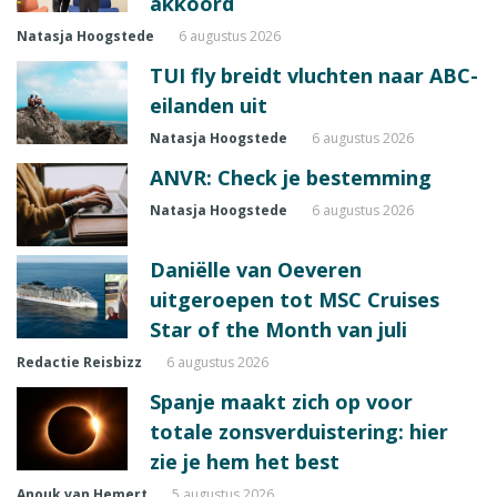
akkoord
Natasja Hoogstede
6 augustus 2026
TUI fly breidt vluchten naar ABC-
eilanden uit
Natasja Hoogstede
6 augustus 2026
ANVR: Check je bestemming
Natasja Hoogstede
6 augustus 2026
Daniëlle van Oeveren
uitgeroepen tot MSC Cruises
Star of the Month van juli
Redactie Reisbizz
6 augustus 2026
Spanje maakt zich op voor
totale zonsverduistering: hier
zie je hem het best
Anouk van Hemert
5 augustus 2026