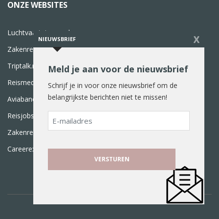
ONZE WEBSITES
Luchtvaartnieuws.nl
X
NIEUWSBRIEF
Zakenreisnieuws.nl
Triptalk.nl
Meld je aan voor de nieuwsbrief
Reismedia.nl
Schrijf je in voor onze nieuwsbrief om de
belangrijkste berichten niet te missen!
Aviabanen.nl
E-
Reisjobs.nl
mailadres
Zakenreisawards.nl
Careerexperience.nl